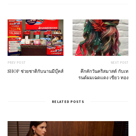
e
PREV POST
NEXT POST
SHOP ช่วยชาติกับนานมีบุ๊คส์
คึกคักวันคริสมาสต์ กับเท
รนด์ผมเฉดแดง เขียว ทอง
RELATED POSTS