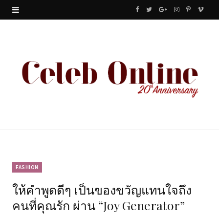
F
T
G
I
P
V
a
w
o
n
i
i
c
i
o
s
n
m
e
t
g
t
t
e
b
t
l
a
e
o
o
e
e
g
r
o
r
P
r
e
k
l
a
s
u
m
t
FASHION
ให้คำพูดดีๆ เป็นของขวัญแทนใจถึง
s
คนที่คุณรัก ผ่าน “Joy Generator”