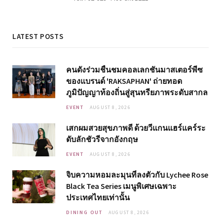
LATEST POSTS
คนดังร่วมชื่นชมคอลเลกชันมาสเตอร์พีซ
ของแบรนด์ 'RAKSAPHAN' ถ่ายทอด
ภูมิปัญญาท้องถิ่นสู่สุนทรียภาพระดับสากล
EVENT
AUGUST 8, 2026
เสกผมสวยสุขภาพดี ด้วยวีแกนแฮร์แคร์ระ
ดับลักชัวรีจากอังกฤษ
EVENT
AUGUST 8, 2026
จิบความหอมละมุนที่ลงตัวกับ Lychee Rose
Black Tea Series เมนูพิเศษเฉพาะ
ประเทศไทยเท่านั้น
DINING OUT
AUGUST 8, 2026