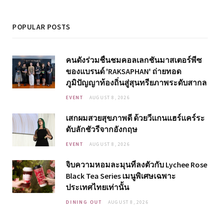
POPULAR POSTS
คนดังร่วมชื่นชมคอลเลกชันมาสเตอร์พีซ
ของแบรนด์ 'RAKSAPHAN' ถ่ายทอด
ภูมิปัญญาท้องถิ่นสู่สุนทรียภาพระดับสากล
EVENT
AUGUST 8, 2026
เสกผมสวยสุขภาพดี ด้วยวีแกนแฮร์แคร์ระ
ดับลักชัวรีจากอังกฤษ
EVENT
AUGUST 8, 2026
จิบความหอมละมุนที่ลงตัวกับ Lychee Rose
Black Tea Series เมนูพิเศษเฉพาะ
ประเทศไทยเท่านั้น
DINING OUT
AUGUST 8, 2026