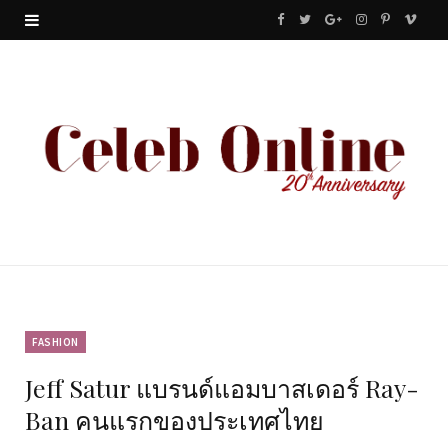
F
T
G
I
P
V
a
w
o
n
i
i
c
i
o
s
n
m
e
t
g
t
t
e
b
t
l
a
e
o
o
e
e
g
r
o
r
P
r
e
k
l
a
s
u
m
t
FASHION
Jeff Satur แบรนด์แอมบาสเดอร์ Ray-
s
Ban คนแรกของประเทศไทย