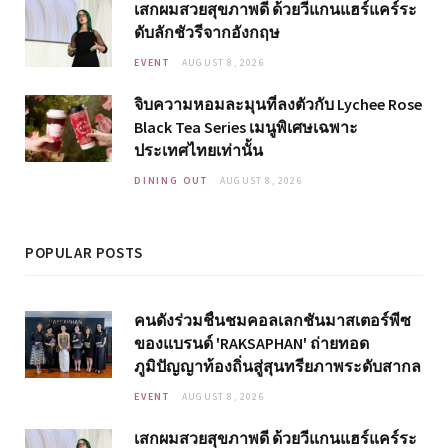
เสกผมสวยสุขภาพดี ด้วยวีแกนแฮร์แคร์ระ
ดับลักชัวรีจากอังกฤษ
EVENT
AUGUST 8, 2026
จิบความหอมละมุนที่ลงตัวกับ Lychee Rose
Black Tea Series เมนูพิเศษเฉพาะ
ประเทศไทยเท่านั้น
DINING OUT
AUGUST 8, 2026
POPULAR POSTS
คนดังร่วมชื่นชมคอลเลกชันมาสเตอร์พีซ
ของแบรนด์ 'RAKSAPHAN' ถ่ายทอด
ภูมิปัญญาท้องถิ่นสู่สุนทรียภาพระดับสากล
EVENT
AUGUST 8, 2026
เสกผมสวยสุขภาพดี ด้วยวีแกนแฮร์แคร์ระ