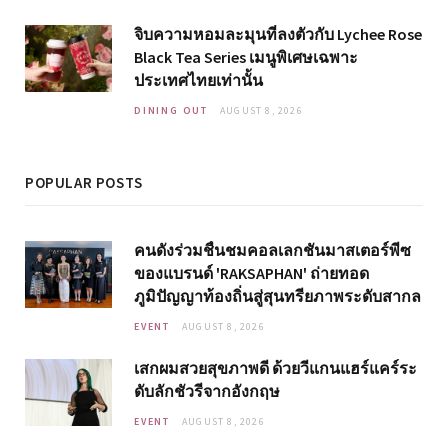
จิบความหอมละมุนที่ลงตัวกับ Lychee Rose
Black Tea Series เมนูพิเศษเฉพาะ
ประเทศไทยเท่านั้น
DINING OUT
AUGUST 8, 2026
POPULAR POSTS
คนดังร่วมชื่นชมคอลเลกชันมาสเตอร์พีซ
ของแบรนด์ 'RAKSAPHAN' ถ่ายทอด
ภูมิปัญญาท้องถิ่นสู่สุนทรียภาพระดับสากล
EVENT
AUGUST 8, 2026
เสกผมสวยสุขภาพดี ด้วยวีแกนแฮร์แคร์ระ
ดับลักชัวรีจากอังกฤษ
EVENT
AUGUST 8, 2026