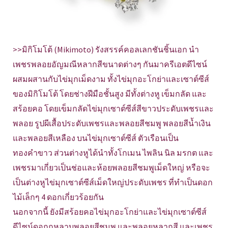
>>มิกิโมโต้ (Mikimoto) รังสรรค์คอลเลกชันชิ้นเอก นำ
เพชรพลอยอัญมณีหลากสีขนาดต่างๆ กันมาครีเอตดีไซน์
ผสมผสานกับไข่มุกเม็ดงาม ทั้งไข่มุกอะโกย่าและเซาต์ซีส์
ของมิกิโมโต้ โดยช่างฝีมือชั้นสูง มีทั้งต่างหู เข็มกลัด และ
สร้อยคอ โดยเข็มกลัดไข่มุกเซาต์ซีส์สีขาวประดับเพชรและ
พลอย รูปผีเสื้อประดับเพชรและพลอยสีชมพู พลอยสีน้ำเงิน
และพลอยสีเหลือง บนไข่มุกเซาต์ซีส์ ตัวเรือนเป็น
ทองคำขาว ส่วนต่างหูได้นำทั้งโกเมน ไพลิน นิล มรกต และ
เพชรมาเกี่ยวเป็นช่อและห้อยพลอยสีชมพูเม็ดใหญ่ หรือจะ
เป็นต่างหูไข่มุกเซาต์ซีส์เม็ดใหญ่ประดับเพชร ที่ทำเป็นดอก
ไม้เล็กๆ 4 ดอกเกี่ยวร้อยกัน
นอกจากนี้ ยังมีสร้อยคอไข่มุกอะโกย่าและไข่มุกเซาต์ซีส์
ดีไซน์ดอกกุหลาบพลอยสีชมพู และพลอยหลากสี และเพชร