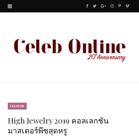
F
T
G
I
P
V
a
w
o
n
i
i
c
i
o
s
n
m
e
t
g
t
t
e
b
t
l
a
e
o
o
e
e
g
r
o
r
P
r
e
k
l
a
s
u
m
t
FASHION
High Jewelry 2019 คอลเลกชัน
s
มาสเตอร์พีซสุดหรู