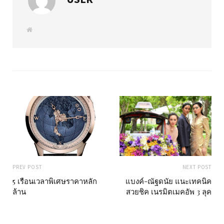
W
e
b
s
i
t
e
PREV POST
NEXT POST
5 เรือนเวลาพิเศษราคาหลัก
แบงค์-ณัฐดนัย แนะเทคนิค
ล้าน
สวยชิค เนรมิตเมคอัพ 3 ลุค