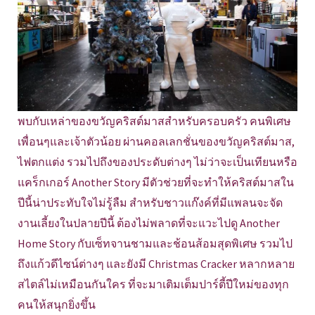
พบกับเหล่าของขวัญคริสต์มาสสำหรับครอบครัว คนพิเศษ
เพื่อนๆและเจ้าตัวน้อย ผ่านคอลเลกชั่นของขวัญคริสต์มาส,
ไฟตกแต่ง รวมไปถึงของประดับต่างๆ ไม่ว่าจะเป็นเทียนหรือ
แคร็กเกอร์ Another Story มีตัวช่วยที่จะทำให้คริสต์มาสใน
ปีนี้น่าประทับใจไม่รู้ลืม สำหรับชาวแก๊งค์ที่มีแพลนจะจัด
งานเลี้ยงในปลายปีนี้ ต้องไม่พลาดที่จะแวะไปดู Another
Home Story กับเซ็ทจานชามและช้อนส้อมสุดพิเศษ รวมไป
ถึงแก้วดีไซน์ต่างๆ และยังมี Christmas Cracker หลากหลาย
สไตล์ไม่เหมือนกันใคร ที่จะมาเติมเต็มปาร์ตี้ปีใหม่ของทุก
คนให้สนุกยิ่งขึ้น