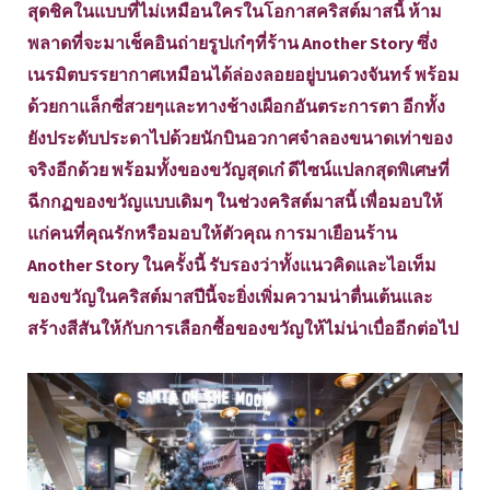
สุดชิคในแบบที่ไม่เหมือนใครในโอกาสคริสต์มาสนี้ ห้าม
พลาดที่จะมาเช็คอินถ่ายรูปเก๋ๆที่ร้าน Another Story ซึ่ง
เนรมิตบรรยากาศเหมือนได้ล่องลอยอยู่บนดวงจันทร์ พร้อม
ด้วยกาแล็กซี่สวยๆและทางช้างเผือกอันตระการตา อีกทั้ง
ยังประดับประดาไปด้วยนักบินอวกาศจำลองขนาดเท่าของ
จริงอีกด้วย พร้อมทั้งของขวัญสุดเก๋ ดีไซน์แปลกสุดพิเศษที่
ฉีกกฏของขวัญแบบเดิมๆ ในช่วงคริสต์มาสนี้ เพื่อมอบให้
แก่คนที่คุณรักหรือมอบให้ตัวคุณ การมาเยือนร้าน
Another Story ในครั้งนี้ รับรองว่าทั้งแนวคิดและไอเท็ม
ของขวัญในคริสต์มาสปีนี้จะยิ่งเพิ่มความน่าตื่นเต้นและ
สร้างสีสันให้กับการเลือกซื้อของขวัญให้ไม่น่าเบื่ออีกต่อไป