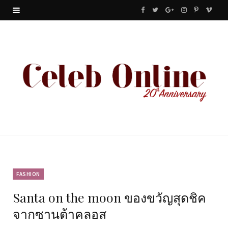
F
T
G
I
P
V
a
w
o
n
i
i
c
i
o
s
n
m
e
t
g
t
t
e
b
t
l
a
e
o
o
e
e
g
r
o
r
P
r
e
k
l
a
s
u
m
t
FASHION
Santa on the moon ของขวัญสุดชิค
s
จากซานต้าคลอส