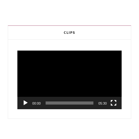
CLIPS
Video
Player
00:00
05:30