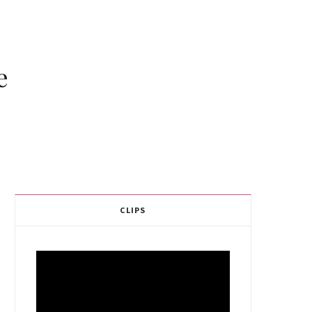
e
CLIPS
Video
Player