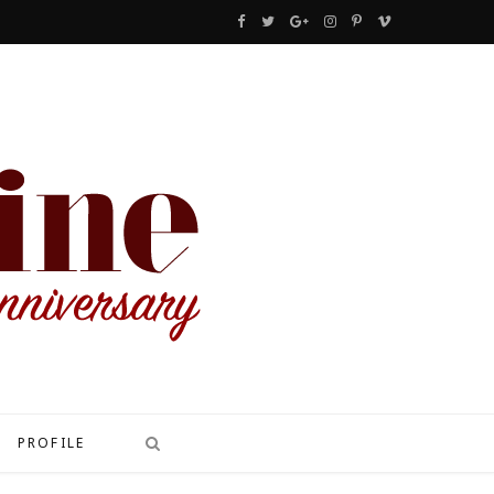
F
T
G
I
P
V
a
w
o
n
i
i
c
i
o
s
n
m
e
t
g
t
t
e
b
t
l
a
e
o
o
e
e
g
r
o
r
P
r
e
k
l
a
s
u
m
t
s
PROFILE