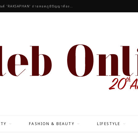
คนดังร่วมชื่นชมคอลเลกชันมาสเตอร์พีซของแบรนด์ 'RAKSAPHAN' ถ่ายทอดภูมิปัญญาท้องถิ่นสู่สุนทรียภาพระดับสากล
ITY
FASHION & BEAUTY
LIFESTYLE