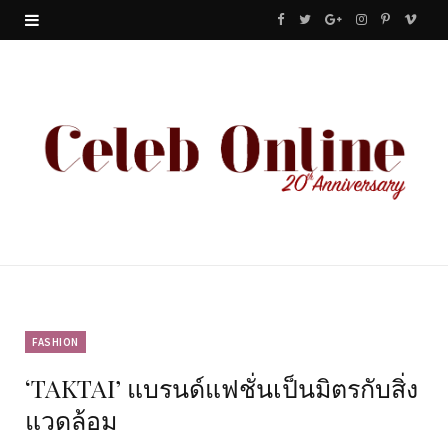
F
T
G
I
P
V
a
w
o
n
i
i
c
i
o
s
n
m
e
t
g
t
t
e
b
t
l
a
e
o
o
e
e
g
r
o
r
P
r
e
k
l
a
s
u
m
t
FASHION
‘TAKTAI’ แบรนด์แฟชั่นเป็นมิตรกับสิ่ง
s
แวดล้อม