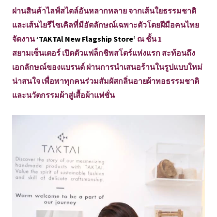
ผ่านสินค้าไลฟ์สไตล์อันหลากหลาย จากเส้นใยธรรมชาติ
และเส้นไยรีไซเคิลที่มีอัตลักษณ์เฉพาะตัวโดยฝีมือคนไทย
จัดงาน
‘TAKTAl New Flagship Store’
ณ ชั้น 1
สยามเซ็นเตอร์ เปิดตัวแฟล็กชิพสโตร์แห่งแรก สะท้อนถึง
เอกลักษณ์ของแบรนด์ ผ่านการนำเสนอร้านในรูปแบบใหม่
น่าสนใจ เพื่อพาทุกคนร่วมสัมผัสกลิ่นอายผ้าทอธรรมชาติ
และนวัตกรรมผ้าสู่เสื้อผ้าแฟชั่น