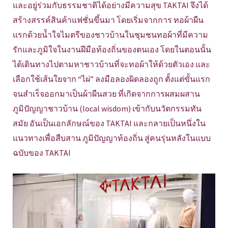
และอยู่ร่วมกับธรรมชาติได้อย่างมีความสุข TAKTAI จึงได้
สร้างสรรค์สินค้าแฟชั่นขึ้นมา โดยเริ่มจากการ ทอผ้าผืน
แรกด้วยน้ำใจไมตรีของชาวบ้านในชุมชนทอผ้าที่มีความ
รักและภูมิใจในงานฝีมือท้องถิ่นของตนเอง โดยในตอนนั้น
ได้เดินทางไปตามหาชาวบ้านที่จะทอผ้าให้ด้วยตัวเอง และ
เลือกใช้เส้นใยจาก “ไผ่” ลงมือลองผิดลองถูก ตั้งแต่ขั้นแรก
จนสำเร็จออกมาเป็นผ้าผืนสวย ที่เกิดจากการผสมผสาน
ภูมิปัญญาชาวบ้าน (local wisdom) เข้ากับนวัตกรรมทัน
สมัย อันเป็นเอกลักษณ์ของ TAKTAI และกลายเป็นหนึ่งใน
แนวทางเพื่อสืบสาน ภูมิปัญญาท้องถิ่น สู่คนรุ่นหลังในแบบ
ฉบับของ TAKTAI