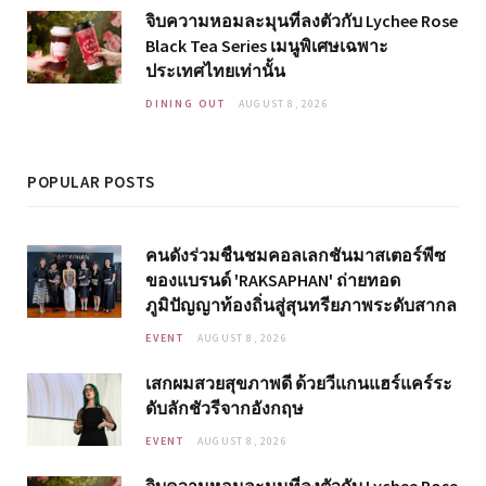
จิบความหอมละมุนที่ลงตัวกับ Lychee Rose
Black Tea Series เมนูพิเศษเฉพาะ
ประเทศไทยเท่านั้น
DINING OUT
AUGUST 8, 2026
POPULAR POSTS
คนดังร่วมชื่นชมคอลเลกชันมาสเตอร์พีซ
ของแบรนด์ 'RAKSAPHAN' ถ่ายทอด
ภูมิปัญญาท้องถิ่นสู่สุนทรียภาพระดับสากล
EVENT
AUGUST 8, 2026
เสกผมสวยสุขภาพดี ด้วยวีแกนแฮร์แคร์ระ
ดับลักชัวรีจากอังกฤษ
EVENT
AUGUST 8, 2026