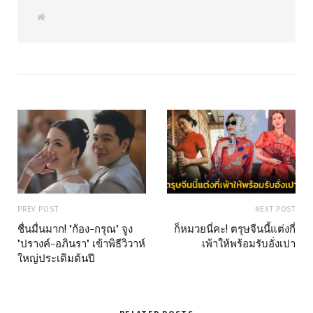
W
e
b
s
i
t
e
PREV POST
NEXT POST
ชื่นมื่นมาก! "ก้อง-กรุณ" จูง
ก็หมวยนี่คะ! ตรุษจีนนี้แต่งกี่
"ปรางค์-อภินรา" เข้าพิธีวิวาห์
เพ้าให้พร้อมรับอั่งเปา
ใหญ่ประเดิมต้นปี