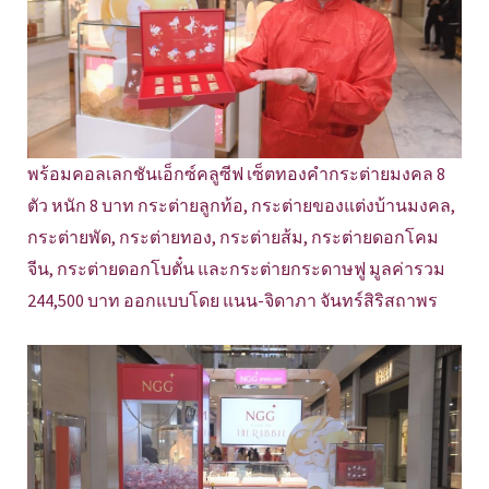
พร้อมคอลเลกชันเอ็กซ์คลูซีฟ เซ็ตทองคำกระต่ายมงคล 8
ตัว หนัก 8 บาท กระต่ายลูกท้อ, กระต่ายของแต่งบ้านมงคล,
กระต่ายพัด, กระต่ายทอง, กระต่ายส้ม, กระต่ายดอกโคม
จีน, กระต่ายดอกโบตั๋น และกระต่ายกระดาษฟู มูลค่ารวม
244,500 บาท ออกแบบโดย แนน-จิดาภา จันทร์สิริสถาพร