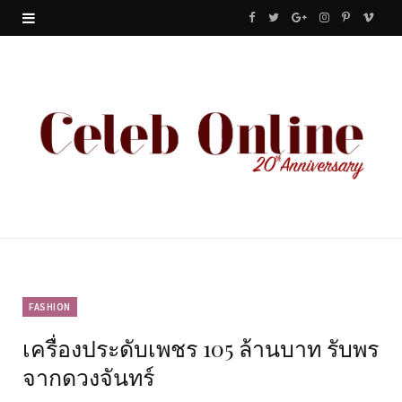
F
T
G
I
P
V
a
w
o
n
i
i
c
i
o
s
n
m
e
t
g
t
t
e
b
t
l
a
e
o
o
e
e
g
r
o
r
P
r
e
k
l
a
s
u
m
t
FASHION
เครื่องประดับเพชร 105 ล้านบาท รับพร
s
จากดวงจันทร์