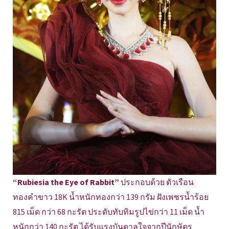
“Rubiesia the Eye of Rabbit”
ประกอบด้วย ตัวเรือน
ทองคำขาว 18K น้ำหนักทองกว่า 139 กรัม ฝังเพชรน้ำร้อย
815 เม็ด กว่า 68 กะรัต ประดับทับทิมรูปไข่กว่า 11 เม็ด น้ำ
หนักกว่า 140 กะรัต ได้รับแรงบันดาลใจจากปีนักษัตร