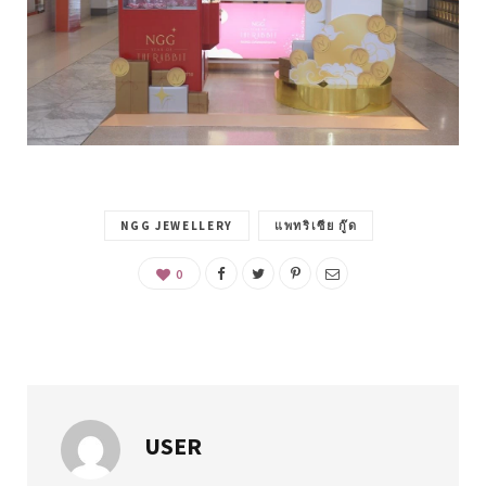
NGG JEWELLERY
แพทริเซีย กู๊ด
0
USER