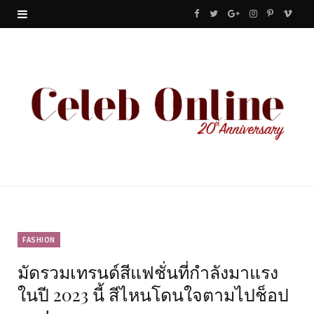
F
T
G
I
P
V
a
w
o
n
i
i
c
i
o
s
n
m
e
t
g
t
t
e
b
t
l
a
e
o
o
e
e
g
r
o
r
P
r
e
k
l
a
s
u
m
t
FASHION
มัดรวมเทรนด์สีแฟชั่นที่กำลังมาแรง
s
ในปี 2023 นี้ สีไหนโดนใจตามไปช็อป