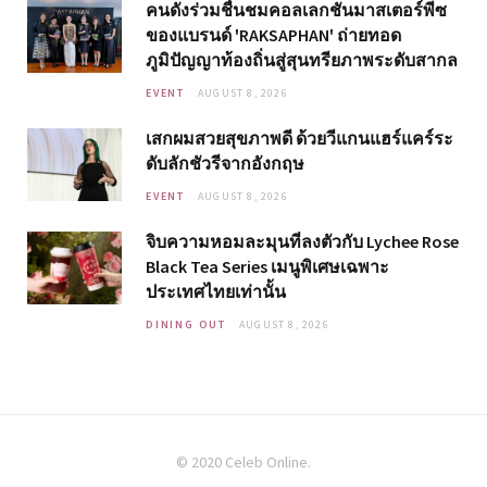
คนดังร่วมชื่นชมคอลเลกชันมาสเตอร์พีซ
ของแบรนด์ 'RAKSAPHAN' ถ่ายทอด
ภูมิปัญญาท้องถิ่นสู่สุนทรียภาพระดับสากล
EVENT
AUGUST 8, 2026
เสกผมสวยสุขภาพดี ด้วยวีแกนแฮร์แคร์ระ
ดับลักชัวรีจากอังกฤษ
EVENT
AUGUST 8, 2026
จิบความหอมละมุนที่ลงตัวกับ Lychee Rose
Black Tea Series เมนูพิเศษเฉพาะ
ประเทศไทยเท่านั้น
DINING OUT
AUGUST 8, 2026
© 2020 Celeb Online.