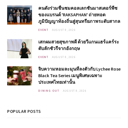
คนดังร่วมชื่นชมคอลเลกชันมาสเตอร์พีซ
ของแบรนด์ 'RAKSAPHAN' ถ่ายทอด
ภูมิปัญญาท้องถิ่นสู่สุนทรียภาพระดับสากล
EVENT
AUGUST 8, 2026
เสกผมสวยสุขภาพดี ด้วยวีแกนแฮร์แคร์ระ
ดับลักชัวรีจากอังกฤษ
EVENT
AUGUST 8, 2026
จิบความหอมละมุนที่ลงตัวกับ Lychee Rose
Black Tea Series เมนูพิเศษเฉพาะ
ประเทศไทยเท่านั้น
DINING OUT
AUGUST 8, 2026
POPULAR POSTS