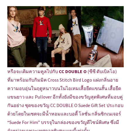
หรือจะเติมความคูลไปกับ
CC DOUBLE O
(ซีซี ดับเบิลโอ)
ที่มาพร้อมกับกิมมิค Cross Stitch Bird Logo แฝงกลิ่นอาย
ความอบอุ่นในฤดูหนาวบนในไอเทมเสื้อยืดแขนสั้น เสื้อยืด
แขนยาว และ Pullover อีกทั้งยังมีของขวัญสุดพิเศษที่มอบคู่
กันอย่าง ชุดของขวัญ CC DOUBLE O Suede Gift Set ประกอบ
ด้วยโดยในเซตจะมีน้ำหอมและบอดี้ โลชั่น กลิ่นซิกเนเจอร์
“Suede For Him” บรรจุในกล่องของขวัญดีไซน์พิเศษ ซึ่งมี
จำหน่ายเฉพาะเทศกาลพิเศษแบบนี้เท่านั้น