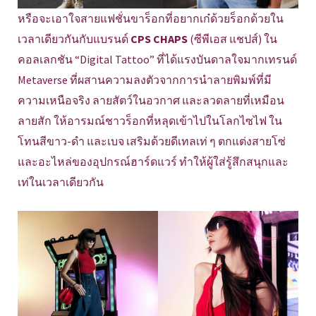
หรือจะเอาใจสายแฟชั่นขาร็อกที่อยากเก๋ด้วยร็อกด้วยใน
เวลาเดียวกันกับแบรนด์
CPS CHAPS
(ซีพีเอส แชปส์) ใน
คอลเลกชัน “Digital Tattoo” ที่ได้แรงบันดาลใจมากเทรนด์
Metaverse ที่ผสานความลงตัวจากการนำลายพิมพ์ที่มี
ความเหนือจริง ลายสัตว์ในอวกาศ และลวดลายที่เหมือน
ลายสัก ให้อารมณ์ชาวร็อกที่หลุดเข้าไปในโลกไซไฟ ใน
โทนสีขาว-ดำ และเบจ เสริมด้วยดีเทลเท่ ๆ ตกแต่งสายโซ่
และอะไหล่ของอุปกรณ์ฮาร์ดแวร์ ทำให้ผู้ใส่รู้สึกสนุกและ
เท่ในเวลาเดียวกัน