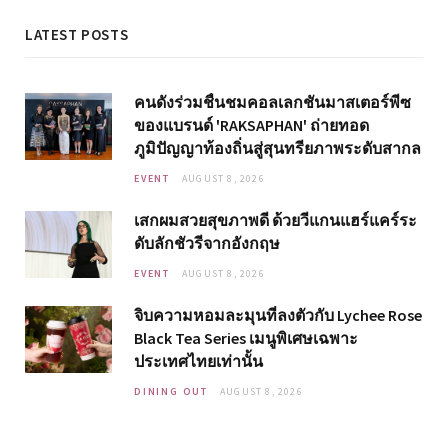
LATEST POSTS
คนดังร่วมชื่นชมคอลเลกชันมาสเตอร์พีซ
ของแบรนด์ 'RAKSAPHAN' ถ่ายทอด
ภูมิปัญญาท้องถิ่นสู่สุนทรียภาพระดับสากล
EVENT
AUGUST 8, 2026
เสกผมสวยสุขภาพดี ด้วยวีแกนแฮร์แคร์ระ
ดับลักชัวรีจากอังกฤษ
EVENT
AUGUST 8, 2026
จิบความหอมละมุนที่ลงตัวกับ Lychee Rose
Black Tea Series เมนูพิเศษเฉพาะ
ประเทศไทยเท่านั้น
DINING OUT
AUGUST 8, 2026