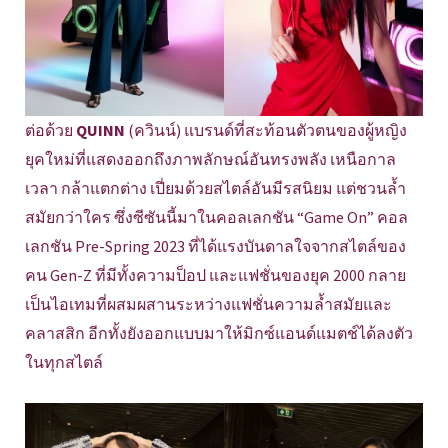
ต่อด้วย
QUINN
(ควินน์) แบรนด์ที่สะท้อนตัวตนของผู้หญิง
ยุคใหม่ที่แสดงออกถึงภาพลักษณ์อันทรงพลัง เหนือกาล
เวลา กล้าแตกต่าง เปี่ยมด้วยสไตล์อันมีรสนิยม แต่ชวนล้ำ
สมัยกว่าใคร ซึ่งซีซันนี้มาในคอลเลกชัน “Game On” คอล
เลกชัน Pre-Spring 2023 ที่ได้แรงบันดาลใจจากสไตล์ของ
คน Gen-Z ที่มีทั้งความป็อป และแฟชั่นของยุค 2000 กลาย
เป็นไอเทมที่ผสมผสานระหว่างแฟชั่นความล้ำสมัยและ
คลาสสิก อีกทั้งยังออกแบบมาให้มิกซ์แอนด์แมตช์ได้ลงตัว
ในทุกสไตล์