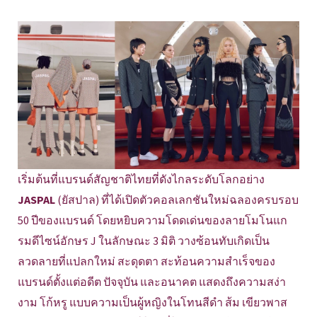
เริ่มต้นที่แบรนด์สัญชาติไทยที่ดังไกลระดับโลกอย่าง
JASPAL
(ยัสปาล) ที่ได้เปิดตัวคอลเลกชันใหม่ฉลองครบรอบ
50 ปีของแบรนด์ โดยหยิบความโดดเด่นของลายโมโนแก
รมดีไซน์อักษร J ในลักษณะ 3 มิติ วางซ้อนทับเกิดเป็น
ลวดลายที่แปลกใหม่ สะดุดตา สะท้อนความสำเร็จของ
แบรนด์ตั้งแต่อดีต ปัจจุบัน และอนาคต แสดงถึงความสง่า
งาม โก้หรู แบบความเป็นผู้หญิงในโทนสีดำ ส้ม เขียวพาส