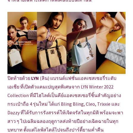
ปิดท้ายด้วย
LYN
(ลิน) แบรนด์แฟชั่นแอคเซสเซอรี่ระดับ
เอเชีย ที่เปิดตัวแคมเปญสุดพิเศษจาก LYN Winter 2022
Collection ที่มีไฮไลต์เป็นคีย์แอคเซสเซอรี่ชิ้นสำคัญอย่าง
กระเป๋าถือ 4 รุ่นใหม่ ได้แก่ Bling Bling, Cleo, Trixxie และ
Dazzy ที่ได้รับการรังสรรค์ให้เจิดจรัสในทุกมิติ พร้อมจะพา
สาว ๆ ไปเฉลิมฉลองฤดูกาลส่งท้ายปีอย่างเฉิดฉายในทุก
บทบาท ตั้งแต่ไลฟ์สไตล์ไปจนถึงปาร์ตี้ยามค่ำคืน