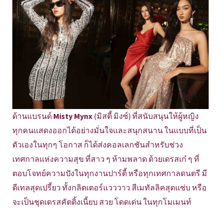
ด้านแบรนด์
Misty Mynx
(มิสตี้ มิงซ์) ที่สนับสนุนให้ผู้หญิง
ทุกคนแสดงออกได้อย่างมั่นใจและสนุกสนาน ในแบบที่เป็น
ตัวเองในทุกๆ โอกาส ก็ได้ส่งคอลเลกชันสำหรับช่วง
เทศกาลแห่งความสุข ที่สาว ๆ ห้ามพลาด ด้วยเดรสเก๋ ๆ ที่
ตอบโจทย์ความปังในทุกงานปาร์ตี้ หรือทุกเทศกาลดนตรี มี
ดีเทลสุดเปรี้ยว ทั้งกลิตเตอร์แวววาว สีเมทัลลิคสุดแซ่บ หรือ
จะเป็นชุดเดรสคัตติ้งเนี้ยบ สวย โดดเด่น ในทุกโมเมนท์