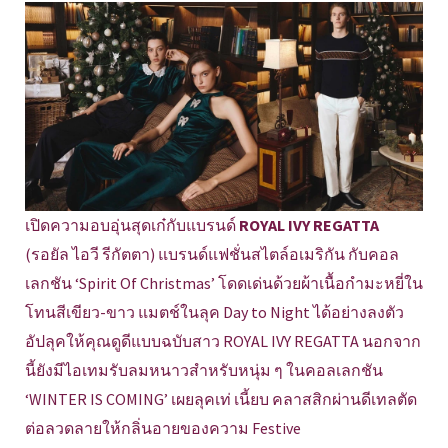
เปิดความอบอุ่นสุดเก๋กับแบรนด์
ROYAL IVY REGATTA
(รอยัล ไอวี รีกัตตา) แบรนด์แฟชั่นสไตล์อเมริกัน กับคอล
เลกชัน ‘Spirit Of Christmas’ โดดเด่นด้วยผ้าเนื้อกำมะหยี่ใน
โทนสีเขียว-ขาว แมตช์ในลุค Day to Night ได้อย่างลงตัว
อัปลุคให้คุณดูดีแบบฉบับสาว ROYAL IVY REGATTA นอกจาก
นี้ยังมีไอเทมรับลมหนาวสำหรับหนุ่ม ๆ ในคอลเลกชัน
‘WINTER IS COMING’ เผยลุคเท่ เนี้ยบ คลาสสิกผ่านดีเทลตัด
ต่อลวดลายให้กลิ่นอายของความ Festive