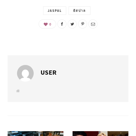
JASPAL
ยัสปาล
0
USER
W
e
b
s
i
t
e