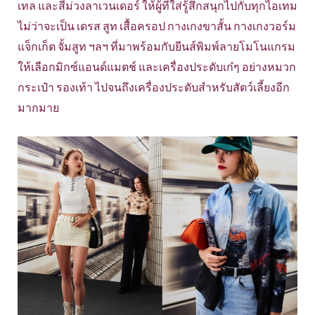
เทล และสีม่วงลาเวนเดอร์ ให้ผู้ที่ใส่รู้สึกสนุกไปกับทุกไอเทม
ไม่ว่าจะเป็น เดรส สูท เสื้อครอป กางเกงขาสั้น กางเกงวอร์ม
แจ็กเก็ต จั้มสูท ฯลฯ ที่มาพร้อมกับยีนส์พิมพ์ลายโมโนแกรม
ให้เลือกมิกซ์แอนด์แมตช์ และเครื่องประดับเก๋ๆ อย่างหมวก
กระเป๋า รองเท้า ไปจนถึงเครื่องประดับสำหรับสัตว์เลี้ยงอีก
มากมาย