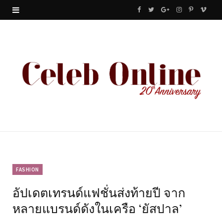
F
T
G
I
P
V
a
w
o
n
i
i
c
i
o
s
n
m
e
t
g
t
t
e
b
t
l
a
e
o
o
e
e
g
r
o
r
P
r
e
k
l
a
s
u
m
t
FASHION
อัปเดตเทรนด์แฟชั่นส่งท้ายปี จาก
s
หลายแบรนด์ดังในเครือ ‘ยัสปาล’