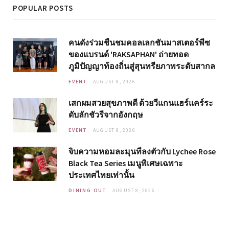
POPULAR POSTS
คนดังร่วมชื่นชมคอลเลกชันมาสเตอร์พีซ
ของแบรนด์ 'RAKSAPHAN' ถ่ายทอด
ภูมิปัญญาท้องถิ่นสู่สุนทรียภาพระดับสากล
EVENT
AUGUST 8, 2026
เสกผมสวยสุขภาพดี ด้วยวีแกนแฮร์แคร์ระ
ดับลักชัวรีจากอังกฤษ
EVENT
AUGUST 8, 2026
จิบความหอมละมุนที่ลงตัวกับ Lychee Rose
Black Tea Series เมนูพิเศษเฉพาะ
ประเทศไทยเท่านั้น
DINING OUT
AUGUST 8, 2026