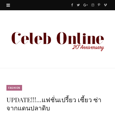
F
T
G
I
P
V
a
w
o
n
i
i
c
i
o
s
n
m
e
t
g
t
t
e
b
t
l
a
e
o
o
e
e
g
r
o
r
P
r
e
k
l
a
s
u
m
t
FASHION
UPDATE!!!…แฟชั่นเปรี้ยว เซี้ยว ซ่า
s
จากแดนปลาดิบ