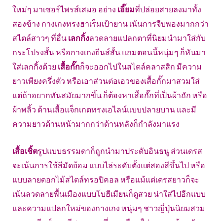
ใหม่ๆ มาเซอร์ไพรส์เสมอ อย่าง
เอี๊ยม
ที่ปล่อยสายลงมาทั้ง
สองข้าง กางเกงทรงฮาเร็มเป้ายาน เน้นการจีบพองมากกว่า
สไตล์สาวๆ ที่อื่น
เลกกิ้ง
ลวดลายแปลกตาที่นิยมนำมาใส่กับ
กระโปรงสั้น หรือกางเกงยีนส์สั้น แถมตอนนี้หนุ่มๆ ก็หันมา
ใส่เลกกิ้งด้วย
เสื้อกั๊ก
ก็จะออกไปในสไตล์คลาสสิก มีความ
ยาวเพียงครึ่งตัว หรือเอาส่วนต่อเอวของเสื้อกั๊กมาสวมใส่
แต่ถ้าอยากทันสมัยมากขึ้น ก็ต้องหาเสื้อกั๊กที่เป็นผ้าถัก หรือ
ผ้าพลิ้ว ด้านเสื้อแจ็กเกตทรงเอไลน์แบบปลายบาน และมี
ความยาวด้านหน้ามากกว่าด้านหลังก็กำลังมาแรง
เสื้อเชิ้ต
รูปแบบธรรมดาก็ถูกนำมาประดับอินธนู ส่วนเดรส
จะเน้นการใช้สีมัดย้อม แบบไล่ระดับตั้งแต่สองสีขึ้นไป หรือ
แบบลายดอกไม้สไตล์ทรอปิคอล หรือแม้แต่เดรสยาวก็จะ
เน้นลวดลายพื้นเมืองแบบโบฮีเมียนก็ดูสวย น่าใส่ไปอีกแบบ
และความแปลกใหม่ของกางเกง หนุ่มๆ ชาวญี่ปุ่นนิยมสวม