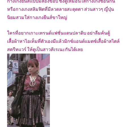
กางเกงยีนส์แบบมีสองขอบ ซึ่งดูเหมือนใส่กางเกงซ้อนกัน
หรือกางเกงสลิมฟิตที่มีลวดลายสะดุดตา ส่วนสาวๆ ญี่ปุ่น
นิยมสวมใส่กางเกงยีนส์ขาใหญ่
ใครที่อยากเกาะเทรนด์แฟชั่นแดนปลาดิบ อย่าลืมค้นตู้
เสื้อผ้าหาไอเท็มที่ตัวเองมีแล้วมิกซ์แอนด์แมตซ์เสื้อผ้าสไตล์
สตรีทแวร์ ให้ดูเป็นสาวคิเรเนะกันได้เลย