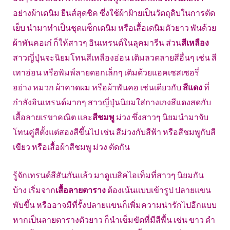
อย่างผ้าเดนิม ยีนส์สุดชิค ซึ่งใช้ผ้าฝ้ายเป็นวัตถุดิบในการตัด
เย็บ นำมาทำเป็นชุดแซ็กเดนิม หรือเสื้อเดนิมตัวยาว พันด้วย
ผ้าพันคอเก๋ ก็ให้สาวๆ อินเทรนด์ในลุคมารีน ส่วน
สีเหลือง
สาวญี่ปุ่นจะนิยมโทนสีเหลืองอ่อน เติมลวดลายสีอื่นๆ เช่น สี
เทาอ่อน หรือพิมพ์ลายดอกเล็กๆ เติมด้วยแอคเซสเซอรี่
อย่าง หมวก ผ้าคาดผม หรือผ้าพันคอ เช่นเดียวกับ
สีแดง
ที่
กำลังอินเทรนด์มากๆ สาวญี่ปุ่นนิยมใส่กางเกงสีแดงสดกับ
เสื้อลายเรขาคณิต และ
สีชมพู
ม่วง ซึ่งสาวๆ นิยมนำมาจับ
โทนคู่สีตั้งแต่สองสีขึ้นไป เช่น สีม่วงกับสีฟ้า หรือสีชมพูกับสี
เขียว หรือเสื้อผ้าสีชมพู ม่วง ตัดกัน
รู้จักเทรนด์สีสันกันแล้ว มาดูเบสิคไอเท็มที่สาวๆ นิยมกัน
บ้าง เริ่มจาก
เสื้อลายตาราง
ต้องเน้นแบบเข้ารูป ปลายแขน
พับขึ้น หรืออาจมีที่รั้งปลายแขนก็เพิ่มความน่ารักไปอีกแบบ
หากเป็นลายตารางตัวยาว ก็นำเข็มขัดที่มีสีพื้น เช่น ขาว ดำ