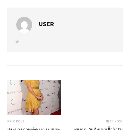
USER
W
e
b
s
i
t
e
PREV POST
NEXT POST
ประมวลภาพเด็ด เซเลบฯประ
เซเลบฯ วัยทีนเผยเสื้อผ้ารับ