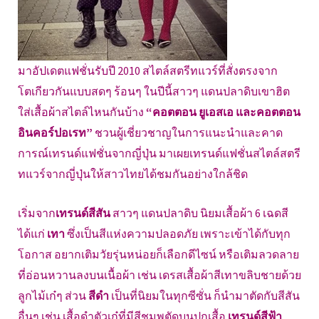
มาอัปเดตแฟชั่นรับปี 2010 สไตล์สตรีทแวร์ที่สั่งตรงจาก
โตเกียวกันแบบสดๆ ร้อนๆ ในปีนี้สาวๆ แดนปลาดิบเขาฮิต
ใส่เสื้อผ้าสไตล์ไหนกันบ้าง
“คอตตอน ยูเอสเอ และคอตตอน
อินคอร์ปอเรท”
ชวนผู้เชี่ยวชาญในการแนะนำและคาด
การณ์เทรนด์แฟชั่นจากญี่ปุ่น มาเผยเทรนด์แฟชั่นสไตล์สตรี
ทแวร์จากญี่ปุ่นให้สาวไทยได้ชมกันอย่างใกล้ชิด
เริ่มจาก
เทรนด์สีสัน
สาวๆ แดนปลาดิบ นิยมเสื้อผ้า 6 เฉดสี
ได้แก่
เทา
ซึ่งเป็นสีแห่งความปลอดภัย เพราะเข้าได้กับทุก
โอกาส อยากเติมวัยรุ่นหน่อยก็เลือกดีไซน์ หรือเติมลวดลาย
ที่อ่อนหวานลงบนเนื้อผ้า เช่น เดรสเสื้อผ้าสีเทาขลิบชายด้วย
ลูกไม้เก๋ๆ ส่วน
สีดำ
เป็นที่นิยมในทุกซีซั่น ก็นำมาตัดกับสีสัน
อื่นๆ เช่น เสื้อดำตัวเก๋ที่มีสีชมพูตัดบนปกเสื้อ
เทรนด์สีฟ้า