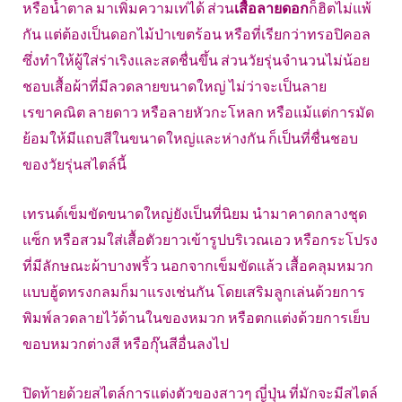
หรือน้ำตาล มาเพิ่มความเท่ได้ ส่วน
เสื้อลายดอก
ก็ฮิตไม่แพ้
กัน แต่ต้องเป็นดอกไม้ป่าเขตร้อน หรือที่เรียกว่าทรอปิคอล
ซึ่งทำให้ผู้ใส่ร่าเริงและสดชื่นขึ้น ส่วนวัยรุ่นจำนวนไม่น้อย
ชอบเสื้อผ้าที่มีลวดลายขนาดใหญ่ ไม่ว่าจะเป็นลาย
เรขาคณิต ลายดาว หรือลายหัวกะโหลก หรือแม้แต่การมัด
ย้อมให้มีแถบสีในขนาดใหญ่และห่างกัน ก็เป็นที่ชื่นชอบ
ของวัยรุ่นสไตล์นี้
เทรนด์เข็มขัดขนาดใหญ่ยังเป็นที่นิยม นำมาคาดกลางชุด
แซ็ก หรือสวมใส่เสื้อตัวยาวเข้ารูปบริเวณเอว หรือกระโปรง
ที่มีลักษณะผ้าบางพริ้ว นอกจากเข็มขัดแล้ว เสื้อคลุมหมวก
แบบฮู้ดทรงกลมก็มาแรงเช่นกัน โดยเสริมลูกเล่นด้วยการ
พิมพ์ลวดลายไว้ด้านในของหมวก หรือตกแต่งด้วยการเย็บ
ขอบหมวกต่างสี หรือกุ๊นสีอื่นลงไป
ปิดท้ายด้วยสไตล์การแต่งตัวของสาวๆ ญี่ปุ่น ที่มักจะมีสไตล์