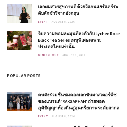
เสกผมสวยสุขภาพดี ด้วยวีแกนแฮร์แคร์ระ
ดับลักชัวรีจากอังกฤษ
EVENT
AUGUST 8, 2026
จิบความหอมละมุนที่ลงตัวกับ Lychee Rose
Black Tea Series เมนูพิเศษเฉพาะ
ประเทศไทยเท่านั้น
DINING OUT
AUGUST 8, 2026
POPULAR POSTS
คนดังร่วมชื่นชมคอลเลกชันมาสเตอร์พีซ
ของแบรนด์ 'RAKSAPHAN' ถ่ายทอด
ภูมิปัญญาท้องถิ่นสู่สุนทรียภาพระดับสากล
EVENT
AUGUST 8, 2026