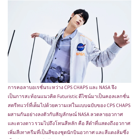
การคอลาบอเรชั่นระหว่าง CPS CHAPS และ NASA จึง
เป็นการสะท้อนแนวคิด Futuristic ดีไซน์มาเป็นคอลเลกชั่น
สตรีทแวร์ที่เต็มไปด้วยความเท่ในแบบฉบับของ CPS CHAPS
ผสานกันอย่างลงตัวกับสัญลักษณ์ NASA ลวดลายอวกาศ
และดวงดาว รวมไปถึงโทนสีหลัก คือ สีดำที่แสดงถึงอวกาศ
เพิ่มสีเทาครีมที่เป็นสีของชุดนักบินอวกาศ และสีแดงส้มซึ่ง