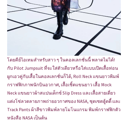
โดยคีย์ไอเทมสำหรับสาว ๆ ในคอลเลกชั่นนี้ พลาดไม่ได้!
กับ Pilot Jumpsuit ที่จะใส่ตัวเดียวหรือใส่แบบเปิดเสื้อท่อน
ผูกเอวคู่กับเสื้อในคอลเลกชั่นก็ได้, Roll Neck แขนยาวพิมพ์
กราฟฟิกภาพนักบินอวกาศ, เสื้อเชิ้ตแขนยาว เสื้อ Mock
Neck แขนยาวผ้าสแปนเด็กซ์ Slip Dress และเสื้อสายเดี่ยว
แต่งโซ่ลวดลายภาพถ่ายอวกาศของ NASA, ชุดเซตฮู้ดดี้ และ
Track Pants ผ้าสีขาวพิมพ์ลายโมโนแกรม พิมพ์กราฟฟิกตัว
หนังสือ NASA เป็นต้น