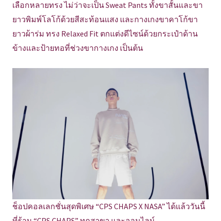
เลือกหลายทรง ไม่ว่าจะเป็น Sweat Pants ทั้งขาสั้นและขา
ยาวพิมพ์โลโก้ด้วยสีสะท้อนแสง และกางเกงขาคาโก้ขา
ยาวผ้าร่ม ทรง Relaxed Fit ตกแต่งดีไซน์ด้วยกระเป๋าด้าน
ข้างและป้ายทอที่ช่วงขากางเกง เป็นต้น
ช็อปคอลเลกชั่นสุดพิเศษ “CPS CHAPS X NASA” ได้แล้ววันนี้
ที่ร้าน “CPS CHAPS” ทุกสาขา และออนไลน์