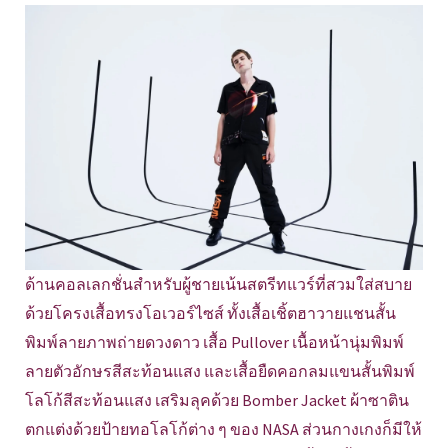
ด้านคอลเลกชั่นสำหรับผู้ชายเน้นสตรีทแวร์ที่สวมใส่สบาย
ด้วยโครงเสื้อทรงโอเวอร์ไซส์ ทั้งเสื้อเชิ้ตฮาวายแชนสั้น
พิมพ์ลายภาพถ่ายดวงดาว เสื้อ Pullover เนื้อหน้านุ่มพิมพ์
ลายตัวอักษรสีสะท้อนแสง และเสื้อยืดคอกลมแขนสั้นพิมพ์
โลโก้สีสะท้อนแสง เสริมลุคด้วย Bomber Jacket ผ้าซาติน
ตกแต่งด้วยป้ายทอโลโก้ต่าง ๆ ของ NASA ส่วนกางเกงก็มีให้