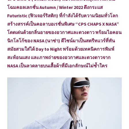
โฉมคอลเลกชั่น Autumn / Winter 2022 ดึงกระแส
Futuristic (ฟิวเจอร์ริสติก) ที่กำลังได้รับความนิยมทั่วโลก
สร้างสรรค์เป็นคอลาบอเรชั่นพิเศษ “CPS CHAPS X NASA”
โดดเด่นด้วยกลิ่นอายของอวกาศและดวงดาว พร้อมไอคอน
นิกโลโก้ของ NASA (นาซ่า) ดีไซน์มาเป็นสตรีทแวร์ที่ทัน
สมัยสวมใส่ได้ Day to Night พร้อมด้วยเทคนิคการพิมพ์
สะท้อนแสง และภาพถ่ายของอวกาศและดวงดาวจาก
NASA เป็นลวดลายบนเสื้อผ้าที่มีเอกลักษณ์ไม่ซ้ำใคร