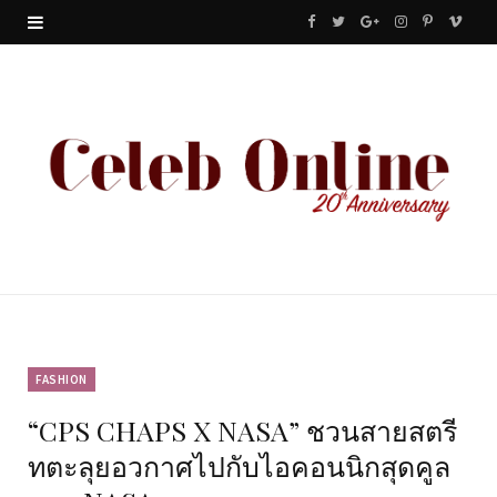
F
T
G
I
P
V
a
w
o
n
i
i
c
i
o
s
n
m
e
t
g
t
t
e
b
t
l
a
e
o
o
e
e
g
r
o
r
P
r
e
k
l
a
s
u
m
t
FASHION
“CPS CHAPS X NASA” ชวนสายสตรี
s
ทตะลุยอวกาศไปกับไอคอนนิกสุดคูล