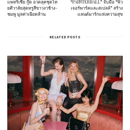
แพทริเซีย กู๊ด อวดลุคชุดไท
“PAINTERBALL” จับมือ “ฟิว
ยศิวาลัยสุดหรูสีขาวงาช้าง-
เจอร์พาร์คและสเปลล์” สร้าง
ชมพู มูลค่าเฉียดล้าน
แลนด์มาร์กแห่งความสุข
RELATED POSTS