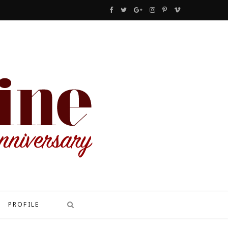
F
T
G
I
P
V
a
w
o
n
i
i
c
i
o
s
n
m
e
t
g
t
t
e
b
t
l
a
e
o
o
e
e
g
r
o
r
P
r
e
k
l
a
s
u
m
t
s
PROFILE