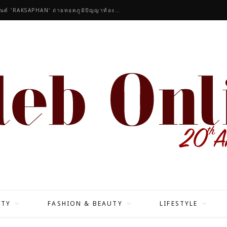
คนดังร่วมชื่นชมคอลเลกชันมาสเตอร์พีซของแบรนด์ 'RAKSAPHAN' ถ่ายทอดภูมิปัญญาท้องถิ่นสู่สุนทรียภาพระดับสากล
ITY
FASHION & BEAUTY
LIFESTYLE