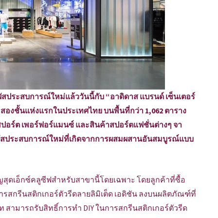
มผัสประสบการณ์ใหม่แล้ววันนี้กับ “อาดิดาส แบรนด์ เซ็นเตอร์
 สองชั้นแห่งแรกในประเทศไทย บนพื้นที่กว่า 1,062 ตาราง
ปอร์ต เพอร์ฟอร์แมนซ์ และสินค้าสปอร์ตแฟชั่นต่างๆ จา
สัมผัสประสบการณ์ใหม่ที่เกิดจากการผสมผสานอันสมบูรณ์แบบ
ญสุดเอ็กซ์คลูซีฟสำหรับสาขานี้โดยเฉพาะ โดยลูกค้าที่ซื้อ
สกรีนสติกเกอร์ตัวรีดลายลิมิเต็ด เอดิชัน ลงบนผลิตภัณฑ์ที่
 บาท สามารถรับสิทธิ์การทำ DIY ในการสกรีนสติกเกอร์ตัวรีด