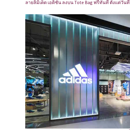
ลายลิมิเต็ด เอดิชัน ลงบน Tote Bag ฟรีทันที ตั้งแต่วั