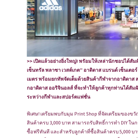
>> เปิดแล้วอย่างยิ่งใหญ่! พรัอมให้เหล่านักชอปได้สั
เซ็นทรัล พลาซา เวสต์เกต” อาดิดาส แบรนด์ เซ็นเตอร์
เมตร พร้อมยกทัพจัดเต็มด้วยสินค้ากีฬาจากอาดิดาส ส
กอาดิดาส ออริจินอลส์ ที่จะทำให้ลูกค้าทุกท่านได้
ระหว่างกีฬาและสปอร์ตแฟชั่น
พิเศษ! เตรียมพบกับมุม Print Shop ที่จัดเตรียมของขวั
สินค้าครบ 3,000 บาท สามารถรับสิทธิ์การทำ DIY ในการ
ซื้อฟรีทันที และสำหรับลูกค้าที่ซื้อสินค้าครบ 5,000