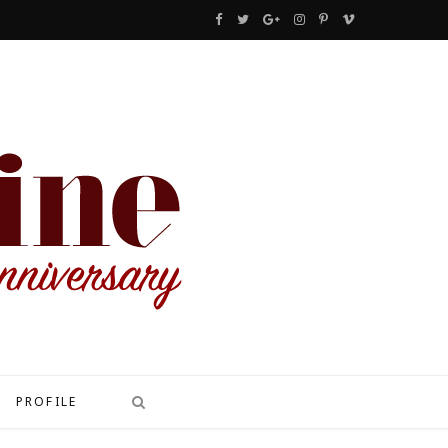
F
T
G
I
P
V
a
w
o
n
i
i
c
i
o
s
n
m
e
t
g
t
t
e
b
t
l
a
e
o
o
e
e
g
r
o
r
P
r
e
k
l
a
s
u
m
t
s
PROFILE