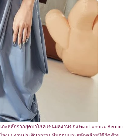
นแกะสลักจากยุคบาโรค เช่นผลงานของ Gian Lorenzo Bernini
รมณ์ลงบนงานประติมากรรมหินอ่อนแกะสลักคล้ายมีชีวิต ด้วย