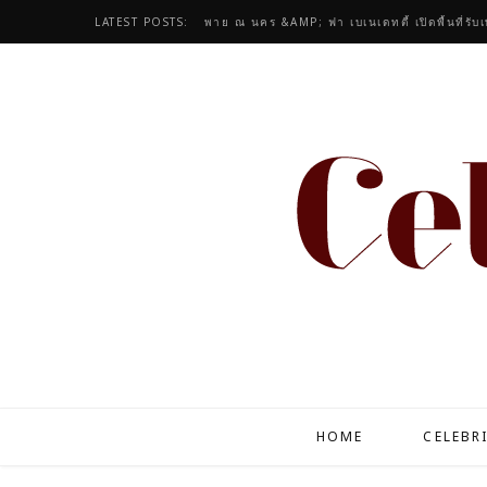
LATEST POSTS:
พาย ณ นคร &AMP; ฟา เบเนเดทตี้ เปิดพื้นที่รับ
HOME
CELEBR