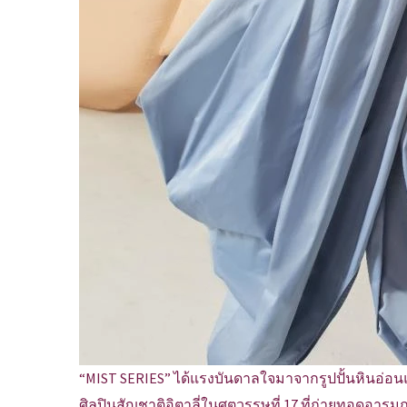
“MIST SERIES” ได้แรงบันดาลใจมาจากรูปปั้นหินอ่อ
ศิลปินสัญชาติอิตาลี่ในศตวรรษที่ 17 ที่ถ่ายทอดอา