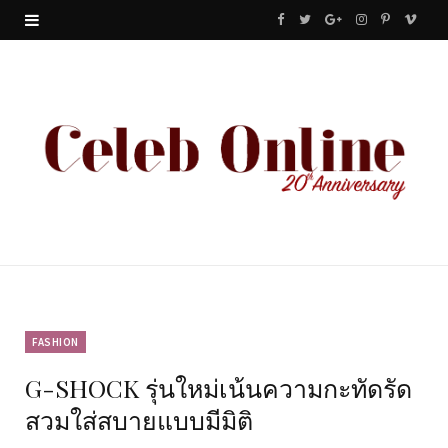
F
T
G
I
P
V
a
w
o
n
i
i
c
i
o
s
n
m
e
t
g
t
t
e
b
t
l
a
e
o
o
e
e
g
r
o
r
P
r
e
k
l
a
s
u
m
t
FASHION
G-SHOCK รุ่นใหม่เน้นความกะทัดรัด
s
สวมใส่สบายแบบมีมิติ