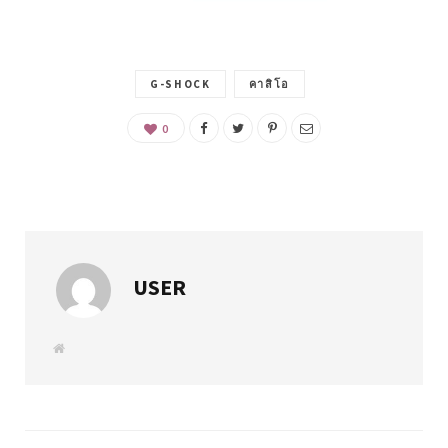
G-SHOCK
คาสิโอ
0
USER
W
e
b
s
i
t
e