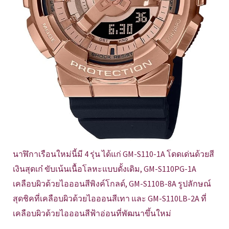
นาฬิกาเรือนใหม่นี้มี 4 รุ่น ได้แก่ GM-S110-1A โดดเด่นด้วยสี
เงินสุดเก๋ ขับเน้นเนื้อโลหะแบบดั้งเดิม, GM-S110PG-1A
เคลือบผิวด้วยไอออนสีพิงค์โกลด์, GM-S110B-8A รูปลักษณ์
สุดชิคที่เคลือบผิวด้วยไอออนสีเทา และ GM-S110LB-2A ที่
เคลือบผิวด้วยไอออนสีฟ้าอ่อนที่พัฒนาขึ้นใหม่