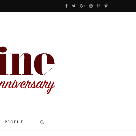
F
T
G
I
P
V
a
w
o
n
i
i
c
i
o
s
n
m
e
t
g
t
t
e
b
t
l
a
e
o
o
e
e
g
r
o
r
P
r
e
k
l
a
s
u
m
t
s
PROFILE