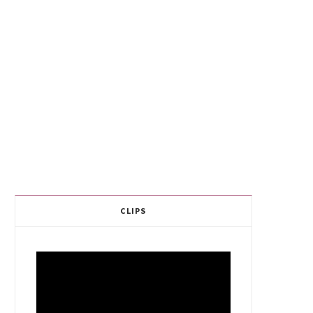
CLIPS
Video
Player