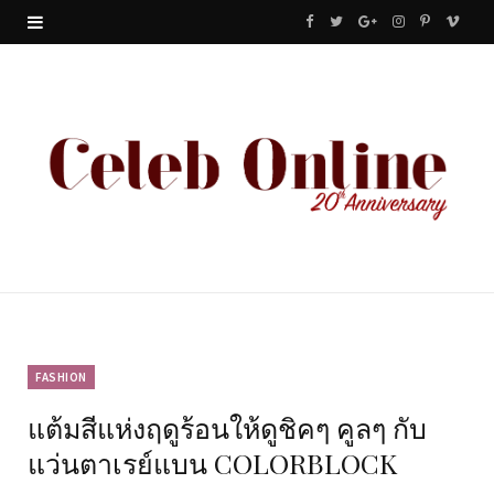
F
T
G
I
P
V
a
w
o
n
i
i
c
i
o
s
n
m
e
t
g
t
t
e
b
t
l
a
e
o
o
e
e
g
r
o
r
P
r
e
k
l
a
s
u
m
t
FASHION
แต้มสีแห่งฤดูร้อนให้ดูชิคๆ คูลๆ กับ
s
แว่นตาเรย์แบน COLORBLOCK