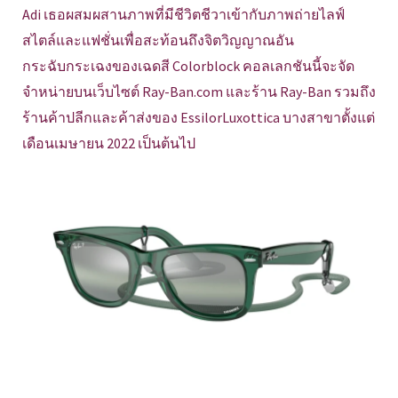
Adi เธอผสมผสานภาพที่มีชีวิตชีวาเข้ากับภาพถ่ายไลฟ์
สไตล์และแฟชั่นเพื่อสะท้อนถึงจิตวิญญาณอัน
กระฉับกระเฉงของเฉดสี Colorblock คอลเลกชันนี้จะจัด
จำหน่ายบนเว็บไซต์ Ray-Ban.com และร้าน Ray-Ban รวมถึง
ร้านค้าปลีกและค้าส่งของ EssilorLuxottica บางสาขาตั้งแต่
เดือนเมษายน 2022 เป็นต้นไป