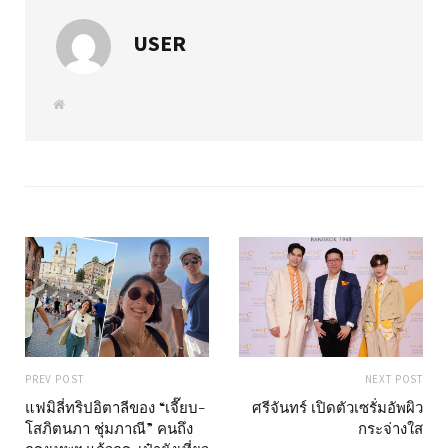
USER
W
e
b
s
i
t
e
PREV POST
NEXT POST
แฟมิลี่ทริปอิตาลีของ “เจี๊ยบ-
ศรีจันทร์ เปิดตัวเซรั่มอัพผิว
โสภิตนภา ชุ่มภาณี” คนถึง
กระจ่างใส