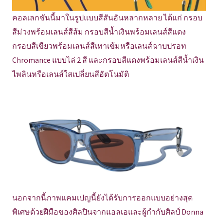
คอลเลกชันนี้มาในรูปแบบสีสันอันหลากหลาย ได้แก่ กรอบ
สีม่วงพร้อมเลนส์สีส้ม กรอบสีน้ำเงินพร้อมเลนส์สีแดง
กรอบสีเขียวพร้อมเลนส์สีเทาเข้มหรือเลนส์ฉาบปรอท
Chromance แบบไล่ 2 สี และกรอบสีแดงพร้อมเลนส์สีน้ำเงิน
ไพลินหรือเลนส์ใสเปลี่ยนสีอัตโนมัติ
นอกจากนี้ภาพแคมเปญนี้ยังได้รับการออกแบบอย่างสุด
พิเศษด้วยฝีมือของศิลปินจากแอลเอและผู้กำกับศิลป์ Donna