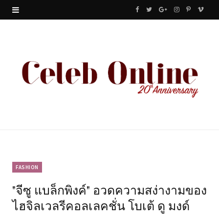
F
T
G
I
P
V
a
w
o
n
i
i
c
i
o
s
n
m
e
t
g
t
t
e
b
t
l
a
e
o
o
e
e
g
r
o
r
P
r
e
k
l
a
s
u
m
t
FASHION
"จีซู แบล็กพิงค์" อวดความสง่างามของ
s
ไฮจิลเวลรีคอลเลคชั่น โบเต้ ดู มงด์