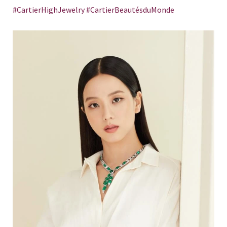
#CartierHighJewelry #CartierBeautésduMonde