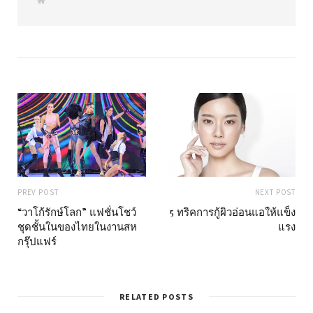
e
b
s
i
t
e
PREV POST
NEXT POST
“วาโก้รักษ์โลก” แฟชั่นโชว์
5 ทริคการกู้ผิวอ่อนแอให้แข็ง
ชุดชั้นในของไทยในงานสห
แรง
กรุ๊ปแฟร์
RELATED POSTS