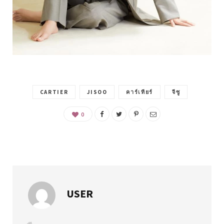
CARTIER
JISOO
คาร์เทียร์
จีซู
0
USER
W