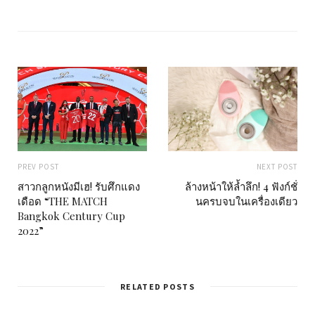
s
i
t
e
PREV POST
NEXT POST
สาวกลูกหนังมีเฮ! รับศึกแดง
ล้างหน้าให้ล้ำลึก! 4 ฟังก์ชั่
เดือด “THE MATCH
นครบจบในเครื่องเดียว
Bangkok Century Cup
2022”
RELATED POSTS