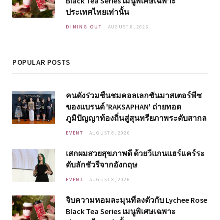
Black Tea Series เมนูพิเศษเฉพาะ
ประเทศไทยเท่านั้น
DINING OUT
AUGUST 8, 2026
POPULAR POSTS
คนดังร่วมชื่นชมคอลเลกชันมาสเตอร์พีซ
ของแบรนด์ 'RAKSAPHAN' ถ่ายทอด
ภูมิปัญญาท้องถิ่นสู่สุนทรียภาพระดับสากล
EVENT
AUGUST 8, 2026
เสกผมสวยสุขภาพดี ด้วยวีแกนแฮร์แคร์ระ
ดับลักชัวรีจากอังกฤษ
EVENT
AUGUST 8, 2026
จิบความหอมละมุนที่ลงตัวกับ Lychee Rose
Black Tea Series เมนูพิเศษเฉพาะ