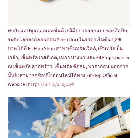
พบกับแคปซูลคอลเลคชั่นด้วยฝีมือการออกแบบของศิลปิน
ระดับโลกจากลอนดอน Yinka Ilori ในราคาเริ่มต้น 1,890
บาท ได้ที่ FitFlop Shop สาขาเซ็นทรัลเวิลด์, เซ็นทรัล ปิ่น
เกล้า, เซ็นทรัล เวสต์เกต, เมกา บางนา และ FitFlop Counter
ณ เซ็นทรัล ลาดพร้าว, เซ็นทรัล ชิดลม, พารากอน นอกจาก
นั้นยังสามารถช้อปปิ้งออนไลน์ได้ทาง FitFlop Official
Website :
https://bit.ly/3JxjUwX