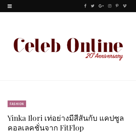
F
T
G
I
P
V
a
w
o
n
i
i
c
i
o
s
n
m
e
t
g
t
t
e
b
t
l
a
e
o
o
e
e
g
r
o
r
P
r
e
k
l
a
s
u
m
t
FASHION
Yinka Ilori เท่อย่างมีสีสันกับ แคปซูล
s
คอลเลคชั่นจาก FitFlop