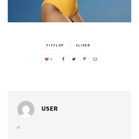
FITFLOP
SLIDER
0
USER
W
e
b