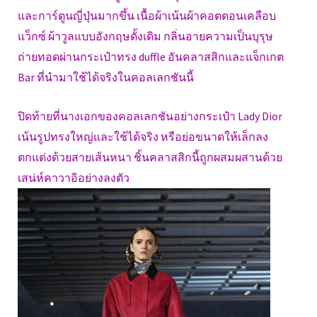
และการ์ตูนญี่ปุ่นมากขึ้น เนื้อผ้าเน้นผ้าคอตตอนเคลือบ
แว็กซ์ ผ้าวูลแบบอังกฤษดั้งเดิม กลิ่นอายความเป็นบุรุษ
ถ่ายทอดผ่านกระเป๋าทรง duffle อันคลาสสิกและแจ็กเกต
Bar ที่นำมาใช้ได้จริงในคอลเลกชันนี้
ปิดท้ายที่นางเอกของคอลเลกชันอย่างกระเป๋า Lady Dior
เน้นรูปทรงใหญ่และใช้ได้จริง หรือย่อขนาดให้เล็กลง
ตกแต่งด้วยสายเส้นหนา ชิ้นคลาสสิกนี้ถูกผสมผสานด้วย
เสน่ห์คาวาอิอย่างลงตัว