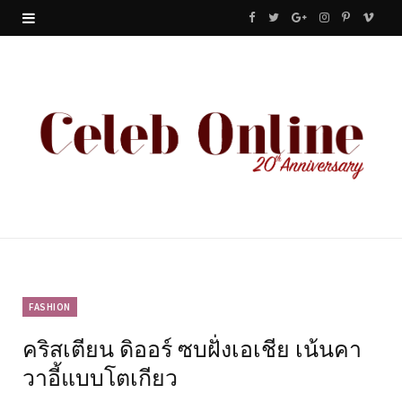
F
T
G
I
P
V
a
w
o
n
i
i
c
i
o
s
n
m
e
t
g
t
t
e
b
t
l
a
e
o
o
e
e
g
r
o
r
P
r
e
k
l
a
s
u
m
t
FASHION
คริสเตียน ดิออร์ ซบฝั่งเอเชีย เน้นคา
s
วาอี้แบบโตเกียว