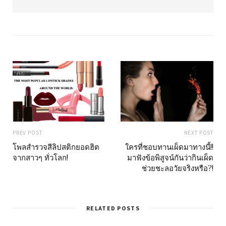
e
b
s
i
t
e
PREV POST
NEXT POST
โพลสำรวจสีลิปสติกยอดฮิต
ใครที่ชอบทานเผ็ดมาทางนี้!!
จากสาวๆ ทั่วโลก!
มาฟังข้อพิสูจน์กันว่ากินเผ็ด
ช่วยชะลอวัยจริงหรือ?!
RELATED POSTS