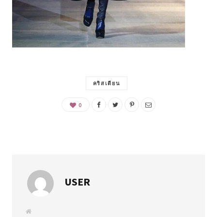
คริสเตียน
0
USER
W