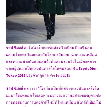
ราฟ ซิมงส์
อาร์ตไดเร็กเตอร์แห่ง คริสเตียน ดิออรื ผสม
ผสานโลกตะวันตกเข้ากับโลกตะวันออก นำความเหมือน
และความต่างกันแบบสุดขั้วที่หลอมรวมไว้ในเมืองหลวง
ของญี่ปุ่นมาเป็นแรงบันดาลใจให้คอลเลกชัน
Esprit Dior
Tokyo 2015
ประจำฤดูกาล Pre Fall 2015
ราฟ ซิมงส์
กล่าวว่า “โตเกี่ยวเป็นที่ที่สร้างแรงบันดาลใจให้
ผมมาโดยตลอด โดยเฉพาะอย่างยิ่งความอิสระของผู้คน ซึ่ง
ถ่ายทอดผ่านการแต่งตัวที่ไม่มีที่ไหนเหมือน สไตล์ที่เปี่ยมไป