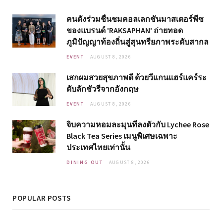
คนดังร่วมชื่นชมคอลเลกชันมาสเตอร์พีซ
ของแบรนด์ 'RAKSAPHAN' ถ่ายทอด
ภูมิปัญญาท้องถิ่นสู่สุนทรียภาพระดับสากล
EVENT
AUGUST 8, 2026
เสกผมสวยสุขภาพดี ด้วยวีแกนแฮร์แคร์ระ
ดับลักชัวรีจากอังกฤษ
EVENT
AUGUST 8, 2026
จิบความหอมละมุนที่ลงตัวกับ Lychee Rose
Black Tea Series เมนูพิเศษเฉพาะ
ประเทศไทยเท่านั้น
DINING OUT
AUGUST 8, 2026
POPULAR POSTS