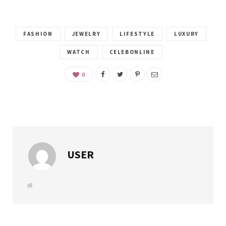
FASHION
JEWELRY
LIFESTYLE
LUXURY
WATCH
CELEBONLINE
0
USER
W
e
b
s
i
t
e