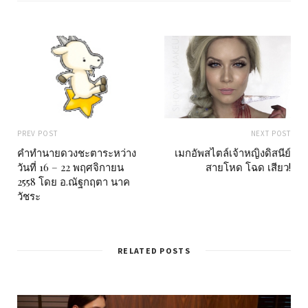
PREV POST
NEXT POST
คำทำนายดวงชะตาระหว่าง
เมกอัพสไตล์เจ้าหญิงดิสนีย์
วันที่ 16 – 22 พฤศจิกายน
สายโหด โฉด เสียว!
2558 โดย อ.ณัฐกฤตา นาค
วัชระ
RELATED POSTS