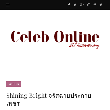
F
T
G
I
P
V
a
w
o
n
i
i
c
i
o
s
n
m
e
t
g
t
t
e
b
t
l
a
e
o
o
e
e
g
r
o
r
P
r
e
k
l
a
s
u
m
t
FASHION
Shining Bright จรัสฉายประกาย
s
เพชร