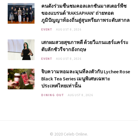
คนดังร่วมชื่นชมคอลเลกชันมาสเตอร์พีซ
ของแบรนด์ 'RAKSAPHAN' ถ่ายทอด
ภูมิปัญญาท้องถิ่นสู่สุนทรียภาพระดับสากล
EVENT
AUGUST 8, 2026
เสกผมสวยสุขภาพดี ด้วยวีแกนแฮร์แคร์ระ
ดับลักชัวรีจากอังกฤษ
EVENT
AUGUST 8, 2026
จิบความหอมละมุนที่ลงตัวกับ Lychee Rose
Black Tea Series เมนูพิเศษเฉพาะ
ประเทศไทยเท่านั้น
DINING OUT
AUGUST 8, 2026
© 2020 Celeb Online.