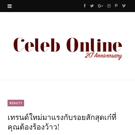
F
T
G
I
P
V
a
w
o
n
i
i
c
i
o
s
n
m
e
t
g
t
t
e
b
t
l
a
e
o
o
e
e
g
r
o
r
P
r
e
k
l
a
s
u
m
t
BEAUTY
เทรนด์ใหม่มาแรงกับรอยสักสุดเก๋ที่
s
คุณต้องร้องว้าว!