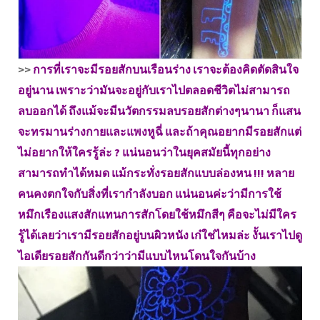
>>
การที่เราจะมีรอยสักบนเรือนร่าง เราจะต้องคิดตัดสินใจ
อยู่นาน เพราะว่ามันจะอยู่กับเราไปตลอดชีวิตไม่สามารถ
ลบออกได้ ถึงแม้จะมีนวัตกรรมลบรอยสักต่างๆนานา ก็แสน
จะทรมานร่างกายและแพงหูฉี่ และถ้าคุณอยากมีรอยสักแต่
ไม่อยากให้ใครรู้ล่ะ ? แน่นอนว่าในยุคสมัยนี้ทุกอย่าง
สามารถทำได้หมด แม้กระทั่งรอยสักแบบล่องหน !!! หลาย
คนคงตกใจกับสิ่งที่เรากำลังบอก แน่นอนค่ะว่ามีการใช้
หมึกเรืองแสงสักแทนการสักโดยใช้หมึกสีๆ คือจะไม่มีใคร
รู้ได้เลยว่าเรามีรอยสักอยู่บนผิวหนัง เก๋ใช่ไหมล่ะ งั้นเราไปดู
ไอเดียรอยสักกันดีกว่าว่ามีแบบไหนโดนใจกันบ้าง