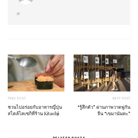
W
e
b
s
i
t
e
PREV POST
NEXT POST
ชวนไปอร่อยกับอาหารญี่ปุ่น
“รู้สึกตัว” ผ่านภาพวาดพู่กัน
สไตล์ไคเซกิที่ร้าน Kitaohji
จีน “เขมานันทะ”
RELATED POSTS