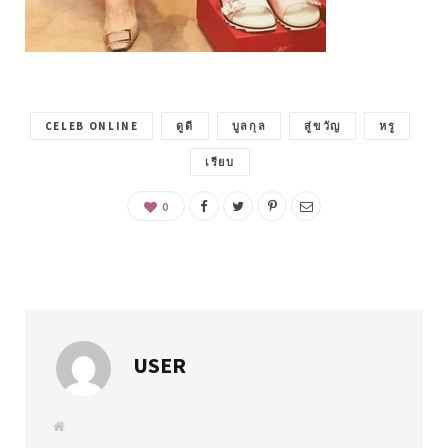
CELEB ONLINE
ดูดี
บูลกุล
สู่ขวัญ
หรู
เรียบ
0
USER
W
e