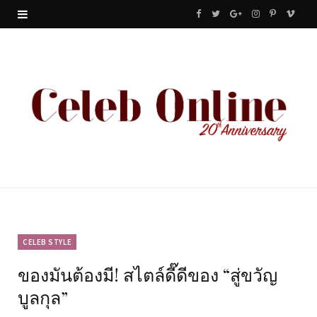
F
T
G
I
P
V
a
w
o
n
i
i
c
i
o
s
n
m
e
t
g
t
t
e
b
t
l
a
e
o
o
e
e
g
r
o
r
P
r
e
k
l
a
s
u
m
t
CELEB STYLE
ของมันต้องมี! สไตล์ดี๊ดีของ “สู่ขวัญ
s
บูลกุล”