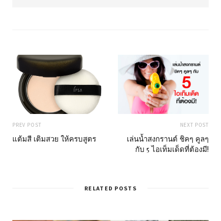
b
s
i
t
e
PREV POST
NEXT POST
แต้มสี เติมสวย ให้ครบสูตร
เล่นน้ำสงกรานต์ ชิคๆ คูลๆ
กับ 5 ไอเท็มเด็ดที่ต้องมี!
RELATED POSTS