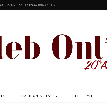
คนดังร่วมชื่นชมคอลเลกชันมาสเตอร์พีซของแบรนด์ 'RAKSAPHAN' ถ่ายทอดภูมิปัญญาท้องถิ่นสู่สุนทรียภาพระดับสากล
ITY
FASHION & BEAUTY
LIFESTYLE