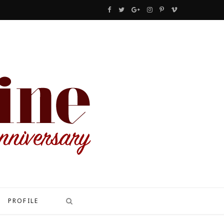
F
T
G
I
P
V
a
w
o
n
i
i
c
i
o
s
n
m
e
t
g
t
t
e
b
t
l
a
e
o
o
e
e
g
r
o
r
P
r
e
k
l
a
s
u
m
t
s
PROFILE