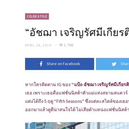
CELEB STYLE
“อัชฌา เจริญรัศมีเกียร
APRIL 26, 2019
1,706
Share on Facebook
Shar
หากใครติดตาม IG ของ
“แป้ง-อัชฌา เจริญรัศมีเกียรต
เธอ เพราะเธอคือแฟชั่นนิสต้าตัวแม่แห่งสยามสแควร์ เ
แต่งได้ถึง 5 ฤดู “Fifth Seasons” ซึ่งแต่ละสไตล์ของ
ออกมาแล้วดูดีน่าสนใจได้ ไม่เสียตำแหน่งแฟชั่นนิสต้า