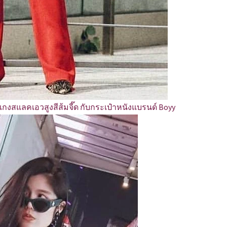
งเกงสแลคเอวสูงสีส้มจี๊ด กับกระเป๋าหนังแบรนด์ Boyy