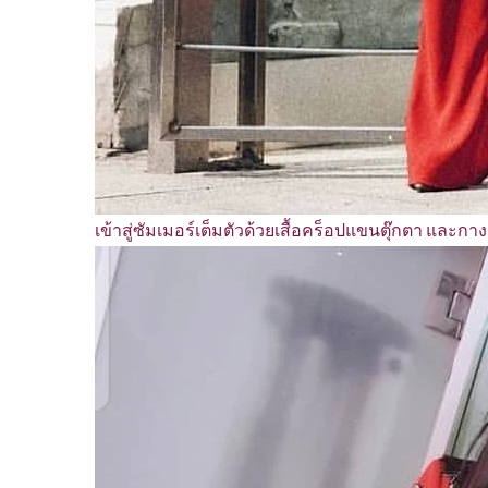
เข้าสู่ซัมเมอร์เต็มตัวด้วยเสื้อคร็อปแขนตุ๊กตา และกา