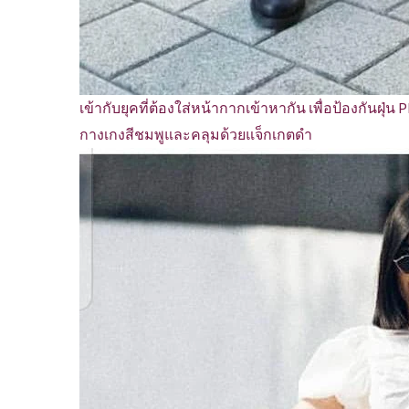
เข้ากับยุคที่ต้องใส่หน้ากากเข้าหากัน เพื่อป้องกันฝุ่
กางเกงสีชมพูและคลุมด้วยแจ็กเกตดำ