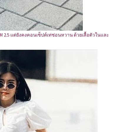
น PM 2.5 แต่ยังคงคอนเซ็ปต์เท่ซ่อนหวาน ด้วยเสื้อตัวในและ