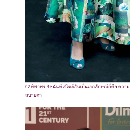
02 ทิพาพร อัชนันท์ สไตล์อันเป็นเอกลักษณ์ก็คือ ความ
สบายตา