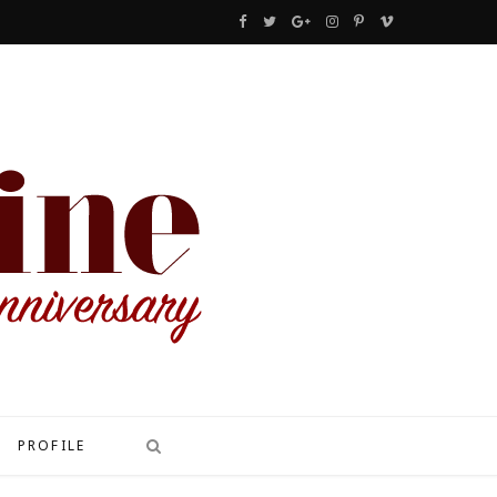
F
T
G
I
P
V
a
w
o
n
i
i
c
i
o
s
n
m
e
t
g
t
t
e
b
t
l
a
e
o
o
e
e
g
r
o
r
P
r
e
k
l
a
s
u
m
t
s
PROFILE