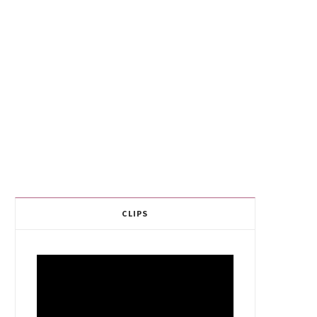
CLIPS
Video
Player