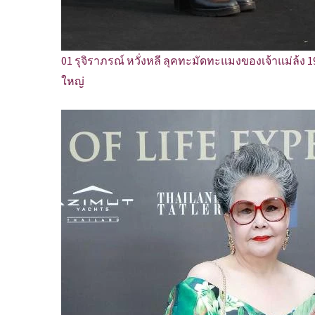
01 รุจิราภรณ์ หวั่งหลี ลุคทะมัดทะแมงของเจ้าแม่ล้ง
ใหญ่