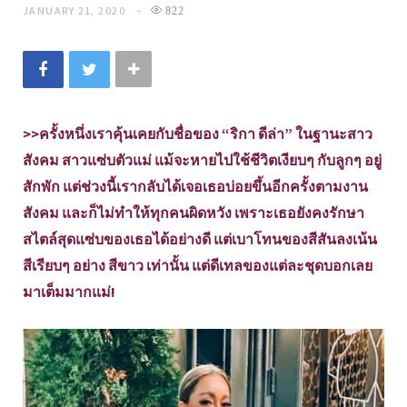
JANUARY 21, 2020
822
>>ครั้งหนึ่งเราคุ้นเคยกับชื่อของ “ริกา ดีล่า” ในฐานะสาว
สังคม สาวแซ่บตัวแม่ แม้จะหายไปใช้ชีวิตเงียบๆ กับลูกๆ อยู่
สักพัก แต่ช่วงนี้เรากลับได้เจอเธอบ่อยขึ้นอีกครั้งตามงาน
สังคม และก็ไม่ทำให้ทุกคนผิดหวัง เพราะเธอยังคงรักษา
สไตล์สุดแซ่บของเธอได้อย่างดี แต่เบาโทนของสีสันลงเน้น
สีเรียบๆ อย่าง สีขาว เท่านั้น แต่ดีเทลของแต่ละชุดบอกเลย
มาเต็มมากแม่!