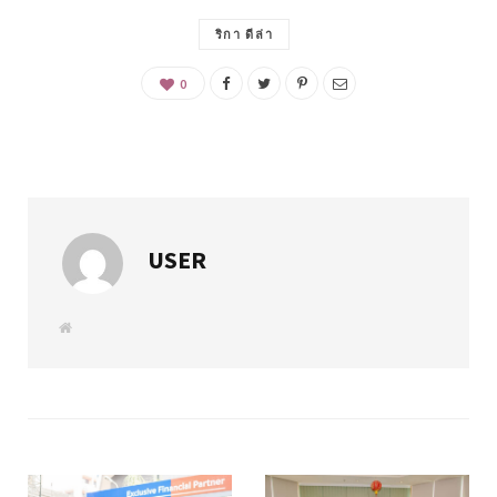
ริกา ดีล่า
0
USER
W
e
b
s
i
t
e