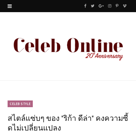
F
T
G
I
P
V
a
w
o
n
i
i
c
i
o
s
n
m
e
t
g
t
t
e
b
t
l
a
e
o
o
e
e
g
r
o
r
P
r
e
k
l
a
s
u
m
t
CELEB STYLE
สไตล์แซ่บๆ ของ "ริก้า ดีล่า" คงความซี้
s
ดไม่เปลี่ยนแปลง