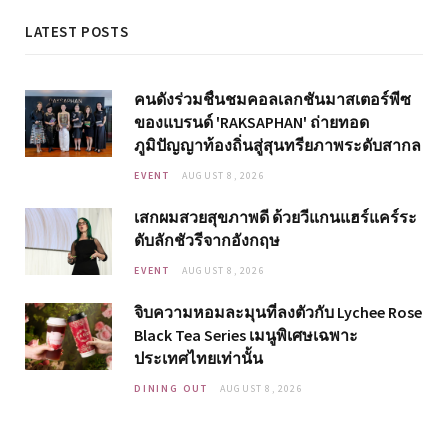
LATEST POSTS
คนดังร่วมชื่นชมคอลเลกชันมาสเตอร์พีซ
ของแบรนด์ 'RAKSAPHAN' ถ่ายทอด
ภูมิปัญญาท้องถิ่นสู่สุนทรียภาพระดับสากล
EVENT
AUGUST 8, 2026
เสกผมสวยสุขภาพดี ด้วยวีแกนแฮร์แคร์ระ
ดับลักชัวรีจากอังกฤษ
EVENT
AUGUST 8, 2026
จิบความหอมละมุนที่ลงตัวกับ Lychee Rose
Black Tea Series เมนูพิเศษเฉพาะ
ประเทศไทยเท่านั้น
DINING OUT
AUGUST 8, 2026