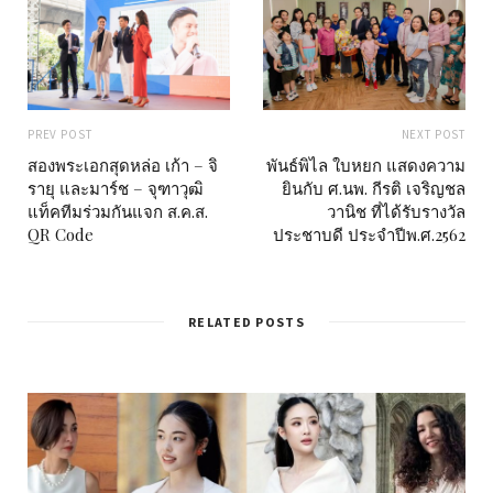
PREV POST
NEXT POST
สองพระเอกสุดหล่อ เก้า – จิ
พันธ์พิไล ใบหยก แสดงความ
รายุ และมาร์ช – จุฑาวุฒิ
ยินกับ ศ.นพ. กีรติ เจริญชล
แท็คทีมร่วมกันแจก ส.ค.ส.
วานิช ที่ได้รับรางวัล
QR Code
ประชาบดี ประจำปีพ.ศ.2562
RELATED POSTS