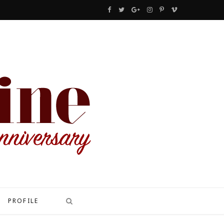
F
T
G
I
P
V
a
w
o
n
i
i
c
i
o
s
n
m
e
t
g
t
t
e
b
t
l
a
e
o
o
e
e
g
r
o
r
P
r
e
k
l
a
s
u
m
t
s
PROFILE