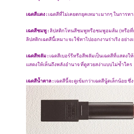
เฉดสีแดง :
เฉดสีที่ไม่เคยตกยุคเหมาะมากๆ ในการทา
เฉดสีชมพู :
ลิปสติกโทนสีชมพูหรือชมพูอมส้ม (หรือที่เร
ลิปสติกเฉดสีนี้เหมาะจะใช้ทาไปออกงานร่าเริง อย่างเ
เฉดสีพลัม :
เฉดสีเบอร์รีหรือสีพลัมเป็นเฉดสีที่แสดงให้
แสดงให้เห็นถึงพลังอำนาจ ที่ดูสวยสง่าแบบไม่ซ้ำใคร
เฉดสีน้ำตาล :
เฉดสีนี้จะดูเข้มกว่าเฉดสีนู้ดเล็กน้อย ซ