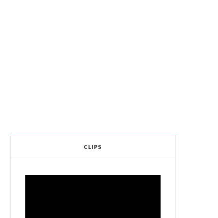
CLIPS
Video
Player