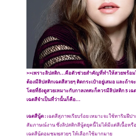
>>เพราะลิปสติก…คือตัวช่วยสำคัญที่ทำให้สวยพร้อมได้
ต้องมีลิปสติกเฉดสีสวยๆ ติดกระเป๋าอยู่เสมอ และถ้าจะใ
โดยที่ยังดูสวยเหมาะกับกาลเทศะก็ควรมีลิปสติก 5 เฉ
เฉดสีจำเป็นที่ว่านั้นก็คือ…
เฉดสีนู้ด :
เฉดสีสุภาพเรียบร้อย เหมาะจะใช้ทาริมฝีป
สัมภาษณ์งาน ซึ่งลิปสติกสีนู้ดยุคนี้ไม่ได้มีแต่สีเนื้อ
เฉดสีนู้ดอมชมพูสวยๆ ให้เลือกใช้มากมาย