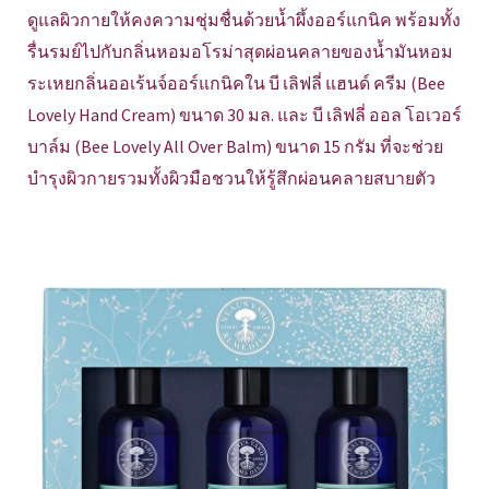
ดูแลผิวกายให้คงความชุ่มชื่นด้วยน้ำผึ้งออร์แกนิค พร้อมทั้ง
รื่นรมย์ไปกับกลิ่นหอมอโรม่าสุดผ่อนคลายของน้ำมันหอม
ระเหยกลิ่นออเร้นจ์ออร์แกนิคใน บี เลิฟลี่ แฮนด์ ครีม (Bee
Lovely Hand Cream) ขนาด 30 มล. และ บี เลิฟลี่ ออล โอเวอร์
บาล์ม (Bee Lovely All Over Balm) ขนาด 15 กรัม ที่จะช่วย
บำรุงผิวกายรวมทั้งผิวมือชวนให้รู้สึกผ่อนคลายสบายตัว