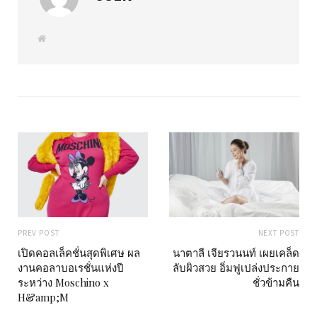
W
e
b
s
i
t
e
PREV POST
NEXT POST
เปิดคอลเล็คชั่นสุดพิเศษ ผล
นาตาลี เจียรวนนท์ เผยเคล็ด
งานคอลาบอเรชั่นแห่งปี
ลับผิวสวย อิ่มฟูเปล่งประกาย
ระหว่าง Moschino x
ชั่วข้ามคืน
H&amp;M