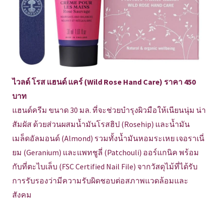
ไวลด์ โรส แฮนด์ แคร์ (Wild Rose Hand Care) ราคา 450
บาท
แฮนด์ครีม ขนาด 30 มล. ที่จะช่วยบำรุงผิวมือให้เนียนนุ่ม น่า
สัมผัส ด้วยส่วนผสมน้ำมันโรสฮิป (Rosehip) และน้ำมัน
เมล็ดอัลมอนด์ (Almond) รวมทั้งน้ำมันหอมระเหย เจอราเนี่
ยม (Geranium) และแพทชูลี่ (Patchouli) ออร์แกนิค พร้อม
กับที่ตะไบเล็บ (FSC Certified Nail File) จากวัสดุไม้ที่ได้รับ
การรับรองว่ามีความรับผิดชอบต่อสภาพแวดล้อมและ
สังคม