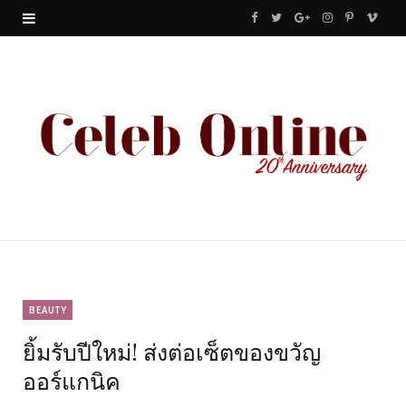
F
T
G
I
P
V
a
w
o
n
i
i
c
i
o
s
n
m
e
t
g
t
t
e
b
t
l
a
e
o
o
e
e
g
r
o
r
P
r
e
k
l
a
s
u
m
t
BEAUTY
ยิ้มรับปีใหม่! ส่งต่อเซ็ตของขวัญ
s
ออร์แกนิค