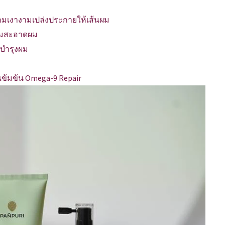
วามเงางามเปล่งประกายให้เส้นผม
วามสะอาดผม
์บำรุงผม
มเข้มข้น Omega-9 Repair