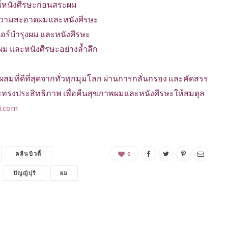
กซ์หนังศีรษะก่อนสระผม
์ทำความสะอาดผมและหนังศีรษะ
เนอร์บำรุงผม และหนังศีรษะ
งผม และหนังศีรษะอย่างล้ำลึก
มที่ดีที่สุดจากทั่วทุกมุมโลก ผ่านการกลั่นกรอง และคัดสรร
 และทรงประสิทธิภาพ เพื่อคืนสุขภาพผมและหนังศีรษะให้สมดุล
i.com
คลีนบิวตี้
0
ปัญญ์ปุริ
ผม