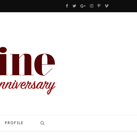
F
T
G
I
P
V
a
w
o
n
i
i
c
i
o
s
n
m
e
t
g
t
t
e
b
t
l
a
e
o
o
e
e
g
r
o
r
P
r
e
k
l
a
s
u
m
t
s
PROFILE