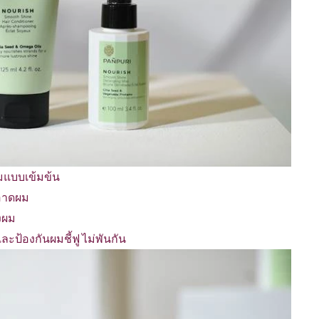
มแบบเข้มข้น
ะอาดผม
งผม
ละป้องกันผมชี้ฟู ไม่พันกัน