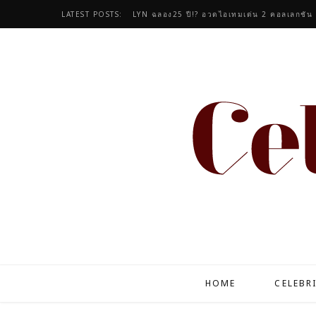
LATEST POSTS:
LYN ฉลอง25 ปี!? อวดไอเทมเด่น 2 คอลเลกชัน
HOME
CELEBR