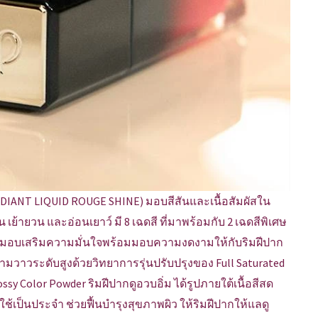
DIANT LIQUID ROUGE SHINE) มอบสีสันและเนื้อสัมผัสใน
่น เย้ายวน และอ่อนเยาว์ มี 8 เฉดสี ที่มาพร้อมกับ 2 เฉดสีพิเศษ
่จะมามอบเสริมความมั่นใจพร้อมมอบความงดงามให้กับริมฝีปาก
มวาวระดับสูงด้วยวิทยาการรุ่นปรับปรุงของ Full Saturated
ssy Color Powder ริมฝีปากดูอวบอิ่ม ได้รูปภายใต้เนื้อสีสด
ช้เป็นประจำ ช่วยฟื้นบำรุงสุขภาพผิว ให้ริมฝีปากให้แลดู