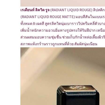
เรเดียนท์ ลิควิด รูจ
(RADIANT LIQUID ROUGE) ลิปสติกเนื้
(RADIANT LIQUID ROUGE MATTE) มอบสีสันในแบบเรเดียน
ทั้งหมด 8 เฉดสี สูตรลิควิดนุ่มเบาราววิปครีมคลี่ตั
เพิ่มน้ำหนักความอวบอิ่มทางรูปทรงให้ริมฝีปาก เหนือช
ส่วนผสมมอบความชุ่มชื่น ช่วยเก็บกักน้ำหล่อเลี้ยงผิวร
สภาพแห้งกร้านราวถูกแทนที่ด้วย สัมผัสนุ่มเนียน