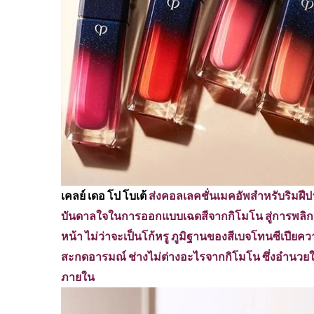
เคลย์ เดอ โป โบเต้
ส่งคอลเลคชั่นเมคอัพสำหรับริมฝี
บันดาลใจในการออกแบบเฉดสีจากกิโมโน สู่การพลิก
หน้า ไม่ว่าจะเป็นโก้หรู ภูมิฐานของสีเบจโทนซีเปีย
สะกดอารมณ์ ช่างไม่ต่างอะไรจากกิโมโน ซึ่งอำนวยให
ภายใน