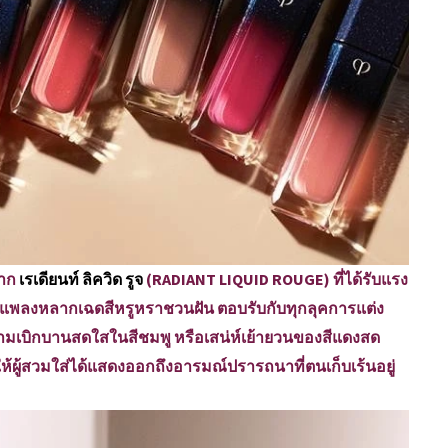
ปาก
เรเดียนท์ ลิควิด รูจ
(RADIANT LIQUID ROUGE) ที่ได้รับแรง
แพลงหลากเฉดสีหรูหราชวนฝัน ตอบรับกับทุกลุคการแต่ง
ความเบิกบานสดใสในสีชมพู หรือเสน่ห์เย้ายวนของสีแดงสด
้ผู้สวมใส่ได้แสดงออกถึงอารมณ์ปรารถนาที่ตนเก็บเร้นอยู่