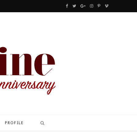
F
T
G
I
P
V
a
w
o
n
i
i
c
i
o
s
n
m
e
t
g
t
t
e
b
t
l
a
e
o
o
e
e
g
r
o
r
P
r
e
k
l
a
s
u
m
t
s
PROFILE