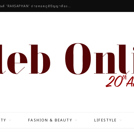
คนดังร่วมชื่นชมคอลเลกชันมาสเตอร์พีซของแบรนด์ 'RAKSAPHAN' ถ่ายทอดภูมิปัญญาท้องถิ่นสู่สุนทรียภาพระดับสากล
ITY
FASHION & BEAUTY
LIFESTYLE