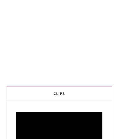
CLIPS
Video
Player