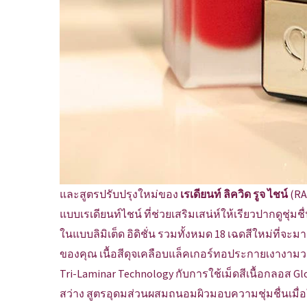
และสูตรปรับปรุงใหม่ของ
เรเดียนท์ ลิควิด รูจ ไชน์
(RA
แบบเรเดียนท์ไชน์ ที่ช่วยเสริมเสน่ห์ให้เรียวปากดูชุ่มชื
ในแบบลิมิเต็ด อิดิชั่น รวมทั้งหมด 18 เฉดสีใหม่ที
ของคุณ เนื้อสีดุจเคลือบแล็คเกอร์ทอประกายเงางามวา
Tri-Laminar Technology กับการใช้เม็ดสีเนื้อกลอส Glo
สว่าง สูตรอุดมส่วนผสมถนอมผิวมอบความชุ่มชื่นเมื่อใ