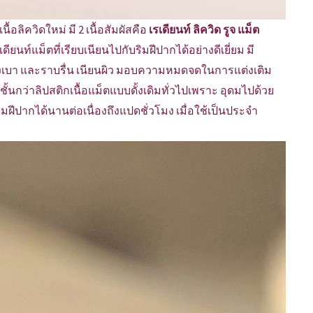
อลิควิดใหม่ มี 2 เนื้อสัมผัสคือ
เรเดียนท์ ลิควิด รูจ แม็ต
ท์แม็ตที่เรียบเนียนไปกับริมฝีปากได้อย่างดีเยี่ยม มี
วบางเบา และราบรื่น เนียนผิว มอบความหมดจดในการแต่งเติม
ั้นกว่าลิปสติกเนื้อแม็ตแบบดั้งเดิมทั่วไปเพราะ อุดมไปด้วย
ิมฝีปากได้นานต่อเนื่องถึงแปดชั่วโมง เมื่อใช้เป็นประจำ