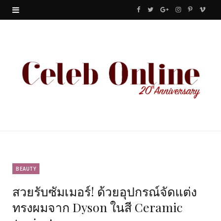
F
T
G
I
P
V
a
w
o
n
i
i
c
i
o
s
n
m
e
t
g
t
t
e
b
t
l
a
e
o
o
e
e
g
r
o
r
P
r
e
k
l
a
s
u
m
t
BEAUTY
สวยรับซัมเมอร์! ด้วยอุปกรณ์จัดแต่ง
s
ทรงผมจาก Dyson ในสี Ceramic