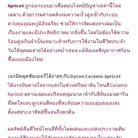
Apricot
ถูกออกแบบมาเพื่อตอบโจทย์ปัญหาเหล่านี้โดย
เฉพาะ ด้วยการผสานพลังลมความเร็วสูงเข้ากับระบบ
ควบคุมอุณหภูมิอัจฉริยะ ช่วยให้การจัดแต่งทรงผมเป็น
เรื่องง่ายและมีประสิทธิภาพมากยิ่งขึ้น โดยไม่ต้องใช้ความ
ร้อนสูงเกินจำเป็นเหมาะสำหรับการใช้งานในชีวิตประจำ
วันให้ลุคผมสวยได้อย่างสม่ำเสมอ แม้ต้องเผชิญอากาศร้อน
ชื้นแบบเมืองไทย
เนรมิตลุคซัมเมอร์ได้ง่ายๆ กับ Dyson Ceramic Apricot
ได้แรงบันดาลใจจากแสงในช่วงครีษมายัน โทนสี Ceramic
Apricot ผสานเฉดแอปริคอตนุ่มนวล เข้ากับสีส้มแมนดาริน
ที่สดใสและลูกเล่นสีทองที่สะท้อนความอบอุ่นของแสง
ตั้งแต่พระอาทิตย์ขึ้นจนถึงตกดิน
ผลลัพธ์คือดีไซน์โทนสีที่ทั้งโดดเด่นและเปล่งประกายเติม
ความรู้สึกอบอุ่นให้กับทุกการจัดแต่งทรงผมในแต่ละวัน