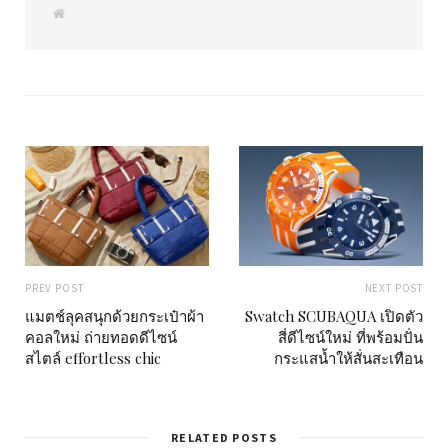
W
e
b
s
i
t
e
PREV POST
NEXT POST
แมตช์ลุคสนุกด้วยกระเป๋าผ้า
Swatch SCUBAQUA เปิดตัว
คอลใหม่ ถ่ายทอดดีไซน์
สี่ดีไซน์ใหม่ ที่พร้อมปั่น
สไตล์ effortless chic
กระแสน้ำให้สั่นสะเทือน
RELATED POSTS