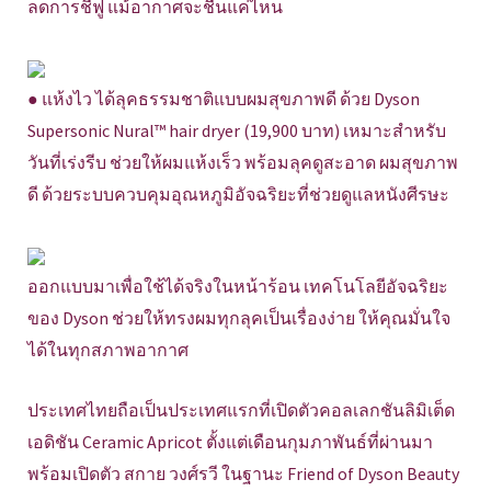
ลดการชี้ฟู แม้อากาศจะชื้นแค่ไหน
● แห้งไว ได้ลุคธรรมชาติแบบผมสุขภาพดี ด้วย Dyson
Supersonic Nural™ hair dryer (19,900 บาท) เหมาะสำหรับ
วันที่เร่งรีบ ช่วยให้ผมแห้งเร็ว พร้อมลุคดูสะอาด ผมสุขภาพ
ดี ด้วยระบบควบคุมอุณหภูมิอัจฉริยะที่ช่วยดูแลหนังศีรษะ
ออกแบบมาเพื่อใช้ได้จริงในหน้าร้อน เทคโนโลยีอัจฉริยะ
ของ Dyson ช่วยให้ทรงผมทุกลุคเป็นเรื่องง่าย ให้คุณมั่นใจ
ได้ในทุกสภาพอากาศ
ประเทศไทยถือเป็นประเทศแรกที่เปิดตัวคอลเลกชันลิมิเต็ด
เอดิชัน Ceramic Apricot ตั้งแต่เดือนกุมภาพันธ์ที่ผ่านมา
พร้อมเปิดตัว สกาย วงศ์รวี ในฐานะ Friend of Dyson Beauty