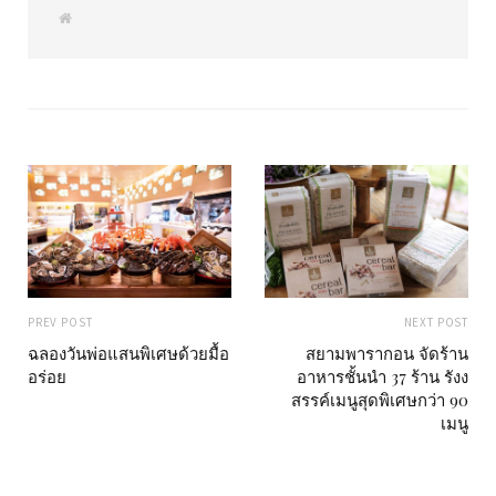
W
e
b
s
i
t
e
PREV POST
NEXT POST
ฉลองวันพ่อแสนพิเศษด้วยมื้อ
สยามพารากอน จัดร้าน
อร่อย
อาหารชั้นนำ 37 ร้าน รังง
สรรค์เมนูสุดพิเศษกว่า 90
เมนู