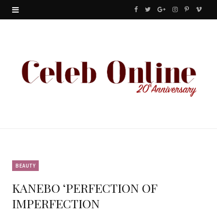
F
T
G
I
P
V
a
w
o
n
i
i
c
i
o
s
n
m
e
t
g
t
t
e
b
t
l
a
e
o
o
e
e
g
r
o
r
P
r
e
k
l
a
s
u
m
t
BEAUTY
KANEBO ‘PERFECTION OF
s
IMPERFECTION