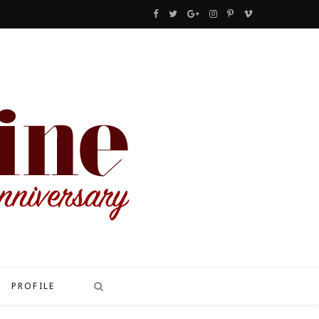
F
T
G
I
P
V
a
w
o
n
i
i
c
i
o
s
n
m
e
t
g
t
t
e
b
t
l
a
e
o
o
e
e
g
r
o
r
P
r
e
k
l
a
s
u
m
t
s
PROFILE