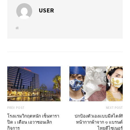
USER
W
e
b
s
i
t
e
PREV POST
NEXT POST
โรงแรมวิกฤตหนัก เซ็นทารา
ปกป้องตัวเองแบบมีสไตล์!!
ปิด 1 เดือน เอวาซอนเลิก
หน้ากากผ้าจาก 9 แบรนด์
กิจการ
ไทยดีไซเนอร์