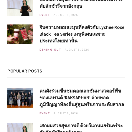
ดับลักชัวรีจากอังกฤษ
EVENT
AUGUST 8, 2026
จิบความหอมละมุนที่ลงตัวกับ Lychee Rose
Black Tea Series เมนูพิเศษเฉพาะ
ประเทศไทยเท่านั้น
DINING OUT
AUGUST 8, 2026
POPULAR POSTS
คนดังร่วมชื่นชมคอลเลกชันมาสเตอร์พีซ
ของแบรนด์ 'RAKSAPHAN' ถ่ายทอด
ภูมิปัญญาท้องถิ่นสู่สุนทรียภาพระดับสากล
EVENT
AUGUST 8, 2026
เสกผมสวยสุขภาพดี ด้วยวีแกนแฮร์แคร์ระ