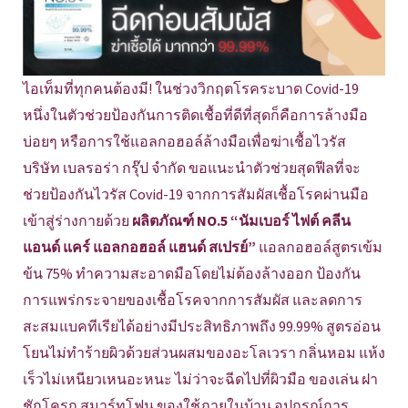
ไอเท็มที่ทุกคนต้องมี! ในช่วงวิกฤตโรคระบาด Covid-19
หนึ่งในตัวช่วยป้องกันการติดเชื้อที่ดีที่สุดก็คือการล้างมือ
บ่อยๆ หรือการใช้แอลกอฮอล์ล้างมือเพื่อฆ่าเชื้อไวรัส
บริษัท เบลรอร่า กรุ๊ป จำกัด ขอแนะนำตัวช่วยสุดฟีลที่จะ
ช่วยป้องกันไวรัส Covid-19 จากการสัมผัสเชื้อโรคผ่านมือ
เข้าสู่ร่างกายด้วย
ผลิตภัณฑ์ NO.5 “นัมเบอร์ ไฟต์ คลีน
แอนด์ แคร์ แอลกอฮอล์ แฮนด์ สเปรย์”
แอลกอฮอล์สูตรเข้ม
ข้น 75% ทำความสะอาดมือโดยไม่ต้องล้างออก ป้องกัน
การแพร่กระจายของเชื้อโรคจากการสัมผัส และลดการ
สะสมแบคทีเรียได้อย่างมีประสิทธิภาพถึง 99.99% สูตรอ่อน
โยนไม่ทำร้ายผิวด้วยส่วนผสมของอะโลเวรา กลิ่นหอม แห้ง
เร็วไม่เหนียวเหนอะหนะ ไม่ว่าจะฉีดไปที่ผิวมือ ของเล่น ฝา
ชักโครก สมาร์ทโฟน ของใช้ภายในบ้าน อุปกรณ์การ