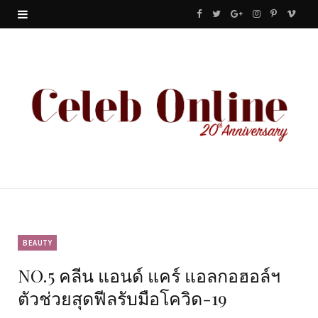
F
T
G
I
P
V
a
w
o
n
i
i
c
i
o
s
n
m
e
t
g
t
t
e
b
t
l
a
e
o
o
e
e
g
r
o
r
P
r
e
k
l
a
s
u
m
t
BEAUTY
NO.5 คลีน แอนด์ แคร์ แอลกอฮอล์ฯ
s
ตัวช่วยสุดฟีลรับมือโควิด-19