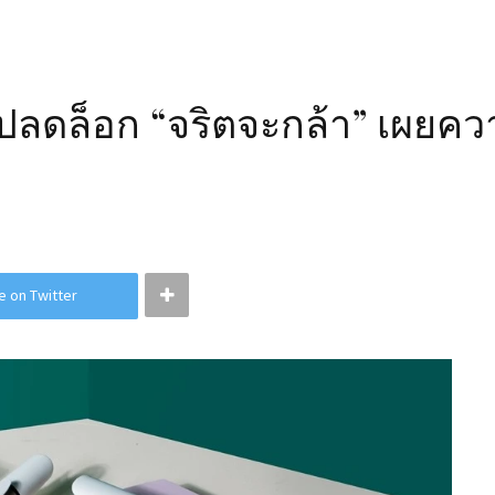
่ปลดล็อก “จริตจะกล้า” เผยคว
e on Twitter