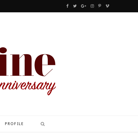
F
T
G
I
P
V
a
w
o
n
i
i
c
i
o
s
n
m
e
t
g
t
t
e
b
t
l
a
e
o
o
e
e
g
r
o
r
P
r
e
k
l
a
s
u
m
t
s
PROFILE