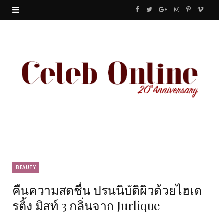
F
T
G
I
P
V
a
w
o
n
i
i
c
i
o
s
n
m
e
t
g
t
t
e
b
t
l
a
e
o
o
e
e
g
r
o
r
P
r
e
k
l
a
s
u
m
t
BEAUTY
คืนความสดชื่น ปรนนิบัติผิวด้วยไฮเด
s
รติ้ง มิสท์ 3 กลิ่นจาก Jurlique