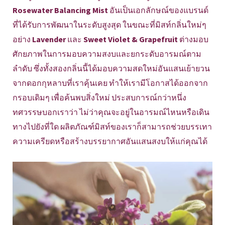
Rosewater Balancing Mist
อันเป็นเอกลักษณ์ของแบรนด์
ที่ได้รับการพัฒนาในระดับสูงสุด ในขณะที่มิสท์กลิ่นใหม่ๆ
อย่าง
Lavender
และ
Sweet Violet & Grapefruit
ต่างมอบ
ศักยภาพในการมอบความสงบและยกระดับอารมณ์ตาม
ลำดับ ซึ่งทั้งสองกลิ่นนี้ได้มอบความสดใหม่อันแสนเย้ายวน
จากดอกกุหลาบที่เราคุ้นเคย ทำให้เรามีโอกาสได้ออกจาก
กรอบเดิมๆ เพื่อค้นพบสิ่งใหม่ ประสบการณ์กว่าหนึ่ง
ทศวรรษบอกเราว่า ไม่ว่าคุณจะอยู่ในอารมณ์ไหนหรือเดิน
ทางไปยังที่ใด ผลิตภัณฑ์มิสท์ของเราก็สามารถช่วยบรรเทา
ความเครียดหรือสร้างบรรยากาศอันแสนสงบให้แก่คุณได้