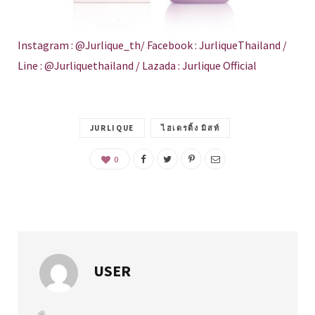
Instagram : @Jurlique_th/ Facebook : JurliqueThailand /
Line : @Jurliquethailand / Lazada : Jurlique Official
JURLIQUE
ไฮเดรติ้ง มิสท์
0
USER
W