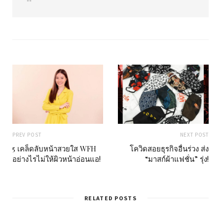
e
b
s
i
t
e
PREV POST
NEXT POST
5 เคล็ดลับหน้าสวยใส WFH
โควิดสอยธุรกิจอื่นร่วง ส่ง
อย่างไรไม่ให้ผิวหน้าอ่อนแอ!
“มาสก์ผ้าแฟชั่น” รุ่ง!
RELATED POSTS