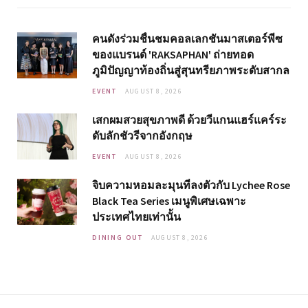
คนดังร่วมชื่นชมคอลเลกชันมาสเตอร์พีซ
ของแบรนด์ 'RAKSAPHAN' ถ่ายทอด
ภูมิปัญญาท้องถิ่นสู่สุนทรียภาพระดับสากล
EVENT
AUGUST 8, 2026
เสกผมสวยสุขภาพดี ด้วยวีแกนแฮร์แคร์ระ
ดับลักชัวรีจากอังกฤษ
EVENT
AUGUST 8, 2026
จิบความหอมละมุนที่ลงตัวกับ Lychee Rose
Black Tea Series เมนูพิเศษเฉพาะ
ประเทศไทยเท่านั้น
DINING OUT
AUGUST 8, 2026