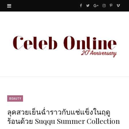
F
T
G
I
P
V
a
w
o
n
i
i
c
i
o
s
n
m
e
t
g
t
t
e
b
t
l
a
e
o
o
e
e
g
r
o
r
P
r
e
k
l
a
s
u
m
t
BEAUTY
ลุคสวยเย็นฉ่ำราวกับแช่แข็งในฤดู
s
ร้อนด้วย Suqqu Summer Collection