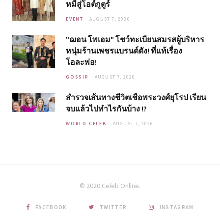
หมี่สู่โอต์กูตูร์
EVENT
AUGUST 7, 2026
"ฌอน โพเอม" โชว์ทะเบียนสมรสผู้บริหาร
หนุ่มร้านเพชรแบรนด์ดัง! ที่แท้เรื่อง
โอละพ่อ!
GOSSIP
AUGUST 7, 2026
สำรวจเส้นทางชีวิตเชื้อพระวงศ์ยุโรป เรียน
จบแล้วไปทำไรกันบ้าง !?
WORLD CELEB
AUGUST 7, 2026
© 2020 Celeb Online.
FACEBOOK
TWITTER
INSTAGRAM