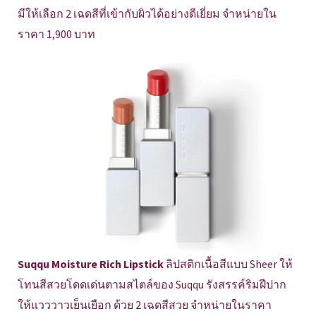
มีให้เลือก 2 เฉดสีที่เข้ากับผิวได้อย่างดีเยี่ยม จำหน่ายใน
ราคา 1,900 บาท
Suqqu Moisture Rich Lipstick
ลิปสติกเนื้อสีแบบ Sheer ให้
โทนสีสวยโดดเด่นตามสไตล์ของ Suqqu รังสรรค์ริมฝีปาก
ให้แวววาวเย็นเยือก ด้วย 2 เฉดสีสวย จำหน่ายในราคา