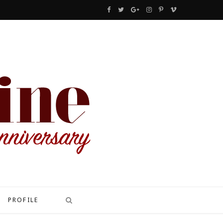
F
T
G
I
P
V
a
w
o
n
i
i
c
i
o
s
n
m
e
t
g
t
t
e
b
t
l
a
e
o
o
e
e
g
r
o
r
P
r
e
k
l
a
s
u
m
t
s
PROFILE