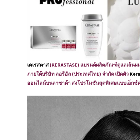
เคเรสตาส
(KERASTASE) แบรนด์ผลิตภัณฑ์ดูแลเส้นผมแล
ภายใต้บริษัท ลอรีอัล (ประเทศไทย) จำกัด เปิดตัว
Kera
ออนไลน์บนลาซาด้า ส่งโปรโมชันสุดพิเศษแบบเอ็กซ์