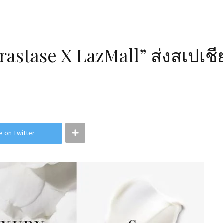
rastase X LazMall” ส่งสเปเช
e on Twitter