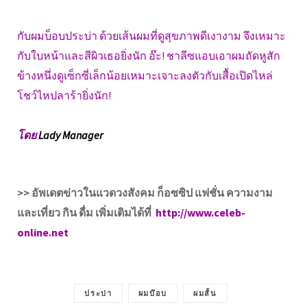
กับผมบ็อบประบ่า ด้วยเส้นผมที่ดูสุขภาพดีเงางาม จึงเหมาะ
กับใบหน้าและสีผิวเธอยิ่งนัก อ๊ะ! ชาลีซแอบเอาผมถัดหูสัก
ข้างหนึ่งดูเซ็กซี่เล็กน้อยเหมาะเจาะลงตัวกับเสื้อเปิดไหล่
โชว์ไหปลาร้ายิ่งนัก!
โดย
Lady Manager
>> อัพเดตข่าวในแวดวงสังคม ก็อซซิป แฟชั่น ความงาม
และเที่ยว กิน ดื่ม เพิ่มเติมได้ที่
http://www.celeb-
online.net
ประบ่า
ผมบ๊อบ
ผมสั้น