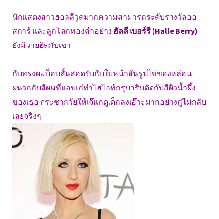
นักแสดงสาวฮอลลีวูดมากความสามารถระดับรางวัลออ
สการ์ และลูกโลกทองคำอย่าง
ฮัลลี เบอร์รี (Halle Berry)
ยังมิวายฮิตกับเขา
กับทรงผมบ็อบสั้นสอดรับกับใบหน้าอันรูปไข่ของหล่อน
ผนวกกับสีผมที่แอบเก๋ทำไฮไลท์กรุบกริบตัดกับสีผิวน้ำผึ้ง
ของเธอ กระชากวัยให้เจ๊แกดูเด็กลงเอ๊าะมากอย่างกู่ไม่กลับ
เลยจริงๆ