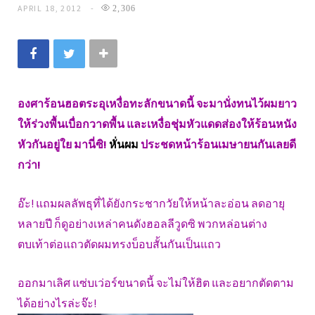
APRIL 18, 2012
2,306
องศาร้อนฮอตระอุเหงื่อทะลักขนาดนี้ จะมานั่งทนไว้ผมยาว
ให้ร่วงพื้นเบื่อกวาดพื้น และเหงื่อชุ่มหัวแดดส่องให้ร้อนหนัง
หัวกันอยู่ใย มานี่ซิ!
หั่นผม
ประชดหน้าร้อนเมษายนกันเลยดี
กว่า!
อ๊ะ! แถมผลลัพธุที่ได้ยังกระชากวัยให้หน้าละอ่อน ลดอายุ
หลายปี ก็ดูอย่างเหล่าคนดังฮอลลีวูดซิ พวกหล่อนต่าง
ตบเท้าต่อแถวตัดผมทรงบ็อบสั้นกันเป็นแถว
ออกมาเลิศ แซ่บเว่อร์ขนาดนี้ จะไม่ให้ฮิต และอยากตัดตาม
ได้อย่างไรล่ะจ๊ะ!