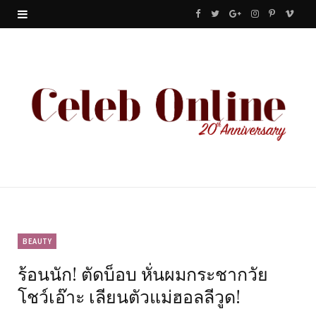
F
T
G
I
P
V
a
w
o
n
i
i
c
i
o
s
n
m
e
t
g
t
t
e
b
t
l
a
e
o
o
e
e
g
r
o
r
P
r
e
k
l
a
s
u
m
t
BEAUTY
ร้อนนัก! ตัดบ็อบ หั่นผมกระชากวัย
s
โชว์เอ๊าะ เลียนตัวแม่ฮอลลีวูด!