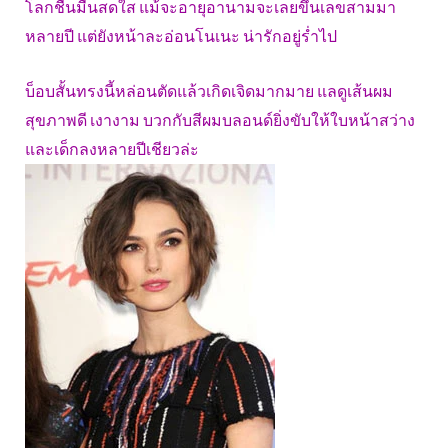
โลกชื่นมื่นสดใส แม้จะอายุอานามจะเลยขึ้นเลขสามมา
หลายปี แต่ยังหน้าละอ่อนโนเนะ น่ารักอยู่ร่ำไป
บ็อบสั้นทรงนี้หล่อนตัดแล้วเกิดเจิดมากมาย แลดูเส้นผม
สุขภาพดี เงางาม บวกกับสีผมบลอนด์ยิ่งขับให้ใบหน้าสว่าง
และเด็กลงหลายปีเชียวล่ะ