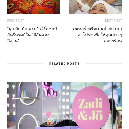
PREV POST
NEXT POST
“ผูก ถัก มัด พรม” เวิร์คชอป
เลเซอร์-ทรีตเมนต์-สปา รา
อันรื่นรมย์ใน “สีสันแห่ง
คาโปรฯ เพื่อให้คุณสาวๆ
อีสาน”
คลายร้อน
RELATED POSTS