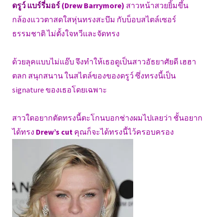
ดรูว์ แบร์รี่มอร์
(Drew Barrymore)
สาวหน้าสวยยิ้มขึ้น
กล้องแววตาสดใสหุ่นทรงสะบึม กับบ็อบสไตล์เซอร์
ธรรมชาติ ไม่ตั้งใจหวีและจัดทรง
ด้วยลุคแบบไม่แอ๊บ จึงทำให้เธอดูเป็นสาวอัธยาศัยดี เฮฮา
ตลก สนุกสนาน ในสไตล์ของของดรูว์ ซึ่งทรงนี้เป็น
signature ของเธอโดยเฉพาะ
สาวใดอยากตัดทรงนี้ตะโกนบอกช่างผมไปเลยว่า ชั้นอยาก
ได้ทรง
Drew’s cut
คุณก็จะได้ทรงนี้ไว้ครอบครอง