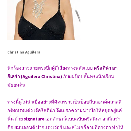
Christina Aguilera
นักร้องสาวสวยทรงบึ้มผู้มีเสียงทรงพลังแบบ
คริสติน่า อา
กีเลร่า (Aguilera Christina)
กับผมบ็อบสั้นทรงนักเรียน
มัธยมต้น
ทรงนี้ดูไม่น่าเบื่ออย่างที่คิดเพราะเป็นบ็อบสีบลอนด์คลาสสิ
กตัดทรงแด่ว เจ๊คริสติน่า จึงเบรกความน่าเบื่อให้หยุดอยู่แค่
นั้น ด้วย
signature
เอกลักษณ์แบบฉบับคริสติน่า อากีเลร่า
คือ ผมบลอนด์ ปากแดงเว่อร์ และสโมกกี้อายที่ดวงตา ทำให้