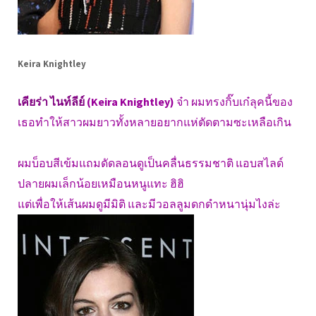
Keira Knightley
เคียร่า ไนท์ลีย์
(Keira Knightley)
จ๋า ผมทรงกิ๊บเก๋ลุคนี้ของ
เธอทำให้สาวผมยาวทั้งหลายอยากแห่ตัดตามซะเหลือเกิน
ผมบ็อบสีเข้มแถมดัดลอนดูเป็นคลื่นธรรมชาติ แอบสไลด์
ปลายผมเล็กน้อยเหมือนหนูแทะ ฮิฮิ
แต่เพื่อให้เส้นผมดูมีมิติ และมีวอลลูมดกดำหนานุ่มไงล่ะ