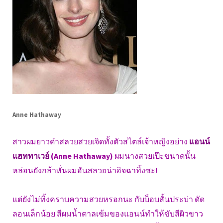
Anne Hathaway
สาวผมยาวดำสลวยสวยเจิดทั้งตัวสไตล์เจ้าหญิงอย่าง
แอนน์
แฮททาเวย์
(Anne Hathaway)
ผมนางสวยเป๊ะขนาดนั้น
หล่อนยังกล้าหั่นผมอันสลวยน่าอิจฉาทิ้งซะ!
แต่ยังไม่ทิ้งคราบความสวยหรอกนะ กับบ็อบสั้นประบ่า ดัด
ลอนเล็กน้อย สีผมน้ำตาลเข้มของแอนน์ทำให้ขับสีผิวขาว