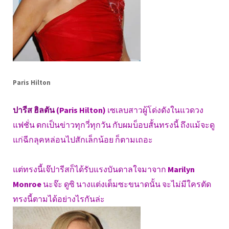
Paris Hilton
ปารีส ฮิลตัน
(Paris Hilton)
เซเลบสาวผู้โด่งดังในแวดวง
แฟชั่น ตกเป็นข่าวทุกวี่ทุกวัน กับผมบ็อบสั้นทรงนี้ ถึงแม้จะดู
แก่ฉีกลุคหล่อนไปสักเล็กน้อย ก็ตามเถอะ
แต่ทรงนี้เจ๊ปารีสก็ได้รับแรงบันดาลใจมาจาก
Marilyn
Monroe
นะจ๊ะ ดูซิ นางแต่งเต็มซะขนาดนั้น จะไม่มีใครตัด
ทรงนี้ตามได้อย่างไรกันล่ะ