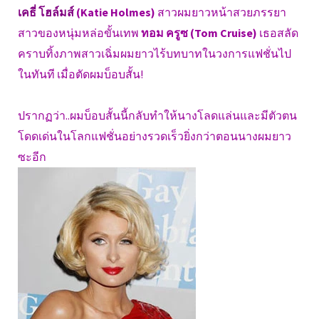
เคธี่ โฮล์มส์
(Katie Holmes)
สาวผมยาวหน้าสวยภรรยา
สาวของหนุ่มหล่อขั้นเทพ
ทอม ครูซ
(Tom Cruise)
เธอสลัด
คราบทิ้งภาพสาวเฉิ่มผมยาวไร้บทบาทในวงการแฟชั่นไป
ในทันที เมื่อตัดผมบ็อบสั้น!
ปรากฏว่า..ผมบ็อบสั้นนี้กลับทำให้นางโลดแล่นและมีตัวตน
โดดเด่นในโลกแฟชั่นอย่างรวดเร็วยิ่งกว่าตอนนางผมยาว
ซะอีก