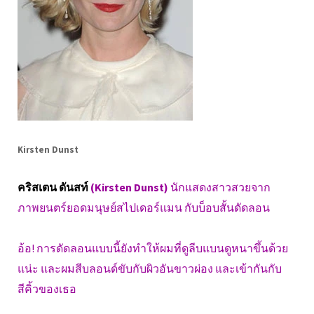
Kirsten Dunst
คริสเตน ดันสท์
(Kirsten Dunst)
นักแสดงสาวสวยจาก
ภาพยนตร์ยอดมนุษย์สไปเดอร์แมน กับบ็อบสั้นดัดลอน
อ้อ! การดัดลอนแบบนี้ยังทำให้ผมที่ดูลีบแบนดูหนาขึ้นด้วย
แน่ะ และผมสีบลอนด์ขับกับผิวอันขาวผ่อง และเข้ากันกับ
สีคิ้วของเธอ