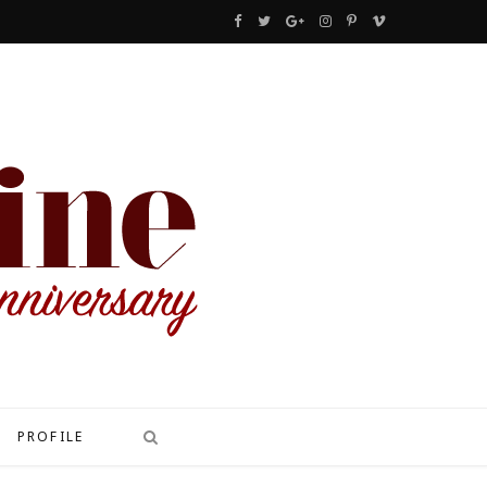
F
T
G
I
P
V
a
w
o
n
i
i
c
i
o
s
n
m
e
t
g
t
t
e
b
t
l
a
e
o
o
e
e
g
r
o
r
P
r
e
k
l
a
s
u
m
t
s
PROFILE