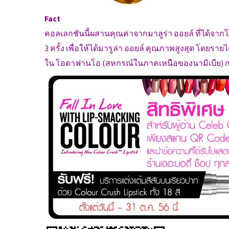
Fact
คอลเลกชันนี้ผสานคุณค่าจากมาลูร่า ออยล์ ที่ได้จาก
3 ครั้ง เพื่อให้ได้มารูล่า ออยล์ คุณภาพสูงสุด โดยรายไ
ใน โอดาฟานโอ (สหกรณ์ในภาคเหนือของนามิเบีย) กว่