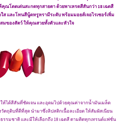
จน ให้คุณโดดเด่นสะกดทุกสายตา ด้วยพาเหรดสีสันกว่า 18 เฉดสี
ส และโทนสีนู้ดหรูหรามีระดับ พร้อมมอยส์เจอไรเซอร์เพิ่ม
ผสมของสัตว์ ให้คุณสวยทั้งตัวและหัวใจ
ทำให้ได้สีสันที่ชัดเจน และอุดมไปด้วยคุณค่าจากน้ำมันเมล็ด
ัตถุดิบที่ดีที่สุด นำมาซึ่งลิปสติกเนื้อละเอียด ให้สัมผัสเนียน
รมชาติ และมีให้เลือกถึง 18 เฉดสี ตามติดทุกเทรนด์แฟชั่น