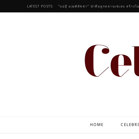
LATEST POSTS:
“แม่อุ๊ มณฑ์ลัชชา” นำทีมลูกหลานเซเลบ สร้างโม
HOME
CELEBR