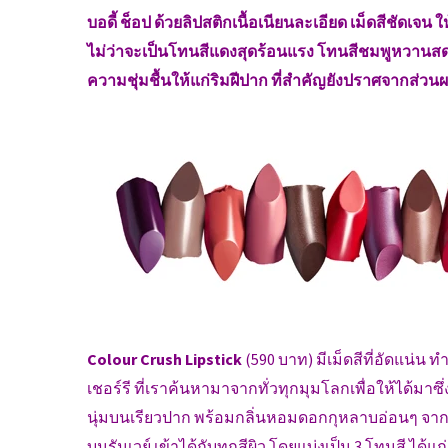
บอดี้ ช็อป ด้วยลิปสติกเนื้อเนียนละเอียด เม็ดสีชัดเ
ไม่ว่าจะเป็นโทนสีแดงสุดร้อนแรง โทนสีชมพูหวานสดใ
ความชุ่มชื้นให้แก่ริมฝีปาก ที่สำคัญยังปราศจากส่วน
Colour Crush Lipstick
(590 บาท) มีเม็ดสีที่อัดแน่น 
เชอร์รี ที่เราค้นหามาจากทั่วทุกมุมโลกเพื่อให้ได้มาซึ่งว
นุ่มบนเรียวปาก พร้อมกลิ่นหอมดอกกุหลาบอ่อนๆ จากธร
บนรันเวย์ เข้าได้กับทุกสีผิว โดยแบ่งเป็น 3 โทนสี ได้แก่