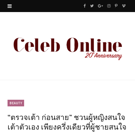
F
T
G
I
P
V
a
w
o
n
i
i
c
i
o
s
n
m
e
t
g
t
t
e
b
t
l
a
e
o
o
e
e
g
r
o
r
P
r
e
k
l
a
s
u
m
t
BEAUTY
“ตรวจเต้า ก่อนสาย” ชวนผู้หญิงสนใจ
s
เต้าตัวเอง เพียงครึ่งเดียวที่ผู้ชายสนใจ