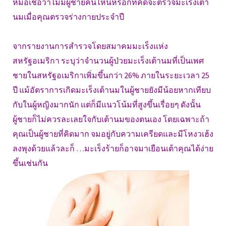
หมอเชื่อว่าไม่มีผู้ชายคนไหนหรอกที่คิดจะตรวจมะเร็งเต้า
นมเมื่อคุณตรวจร่างกายประจำปี
จากรายงานการสำรวจโดยสมาคมมะเร็งแห่ง
สหรัฐอเมริกา ระบุว่าจำนวนผู้ป่วยมะเร็งเต้านมที่เป็นเพศ
ชายในสหรัฐอเมริกาเพิ่มขึ้นกว่า 26% ภายในระยะเวลา 25
ปี แม้อัตราการเกิดมะเร็งเต้านมในผู้ชายยังมีน้อยหากเทียบ
กับในผู้หญิงมากนัก แต่ก็มีแนวโน้มที่สูงขึ้นเรื่อยๆ ดังนั้น
ผู้ชายก็ไม่ควรละเลยใจกับเต้านมของตนเอง โดยเฉพาะถ้า
คุณเป็นผู้ชายที่คิดมาก จมอยู่กับความเครียดและมีโหงวเฮ้ง
ลงพุงด้วยแล้วละก็ …มะเร็งร้ายก็อาจมาเยือนเต้าคุณได้ง่าย
ขึ้นเช่นกัน