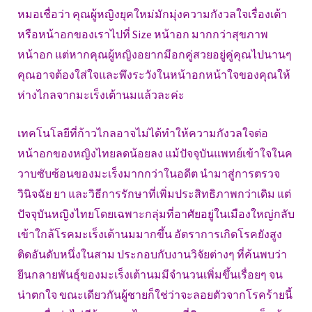
หมอเชื่อว่า คุณผู้หญิงยุคใหม่มักมุ่งความกังวลใจเรื่องเต้า
หรือหน้าอกของเราไปที่ Size หน้าอก มากกว่าสุขภาพ
หน้าอก แต่หากคุณผู้หญิงอยากมีอกคู่สวยอยู่คู่คุณไปนานๆ
คุณอาจต้องใส่ใจและพึงระวังในหน้าอกหน้าใจของคุณให้
ห่างไกลจากมะเร็งเต้านมแล้วละค่ะ
เทคโนโลยีที่ก้าวไกลอาจไม่ได้ทำให้ความกังวลใจต่อ
หน้าอกของหญิงไทยลดน้อยลง แม้ปัจจุบันแพทย์เข้าใจในค
วาบซับซ้อนของมะเร็งมากกว่าในอดีต นำมาสู่การตรวจ
วินิจฉัย ยา และวิธีการรักษาที่เพิ่มประสิทธิภาพกว่าเดิม แต่
ปัจจุบันหญิงไทยโดยเฉพาะกลุ่มที่อาศัยอยู่ในเมืองใหญ่กลับ
เข้าใกล้โรคมะเร็งเต้านมมากขึ้น อัตราการเกิดโรคยังสูง
ติดอันดับหนึ่งในสาม ประกอบกับงานวิจัยต่างๆ ที่ค้นพบว่า
ยีนกลายพันธุ์ของมะเร็งเต้านมมีจำนวนเพิ่มขึ้นเรื่อยๆ จน
น่าตกใจ ขณะเดียวกันผู้ชายก็ใช่ว่าจะลอยตัวจากโรคร้ายนี้