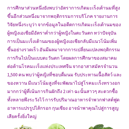
การศึกษาส่วนหนึ่งยังพบว่าอัตราการเกิดมะเร็งเต้านมที่สูง
ขึ้นอีกส่วนหนึ่งมาจากพฤติกรรมการบริโภค รายงานการ
วิจัยหนึ่งระบุว่า จากข้อมูลในอดีตการเกิดมะเร็งเต้านมของ
ผู้หญิงเอเชียมีอัตราต่ำกว่าผู้หญิงในตะวันตก ทว่าปัจจุบัน
การเป็นมะเร็งเต้านมของผู้หญิงเอเชียกลับมีแนวโน้มเพิ่ม
ขึ้นอย่างรวดเร็ว อันมีผลมาจากการเปลี่ยนแปลงพฤติกรรม
การกินไปเป็นแบบตะวันตก โดยผลการศึกษาของสมาคม
ต่อต้านโรคมะเร็งแห่งประเทศจีน จากอาสาสมัครจำนวน
1,500 คน พบว่าผู้หญิงที่ชอบดื่มนม รับประทานเนื้อสัตว์ และ
ของหวาน มีแนวโน้มสูงที่จะพัฒนาไปสู่โรคมะเร็งทรวงอก
มากกว่าผู้ที่เน้นการกินผักถึง 2 เท่า ฉะนั้นสาวๆ สะดวกซื้อ
ทั้งหลายพึงระวังไว้ การรับปริมาณอาหารจำพวกฟาสต์ฟูด
อาหารแปรรูปไส้กรอก กุนเชียง อาจนำพาคุณไปสู่การสูญ
เสียครั้งยิ่งใหญ่