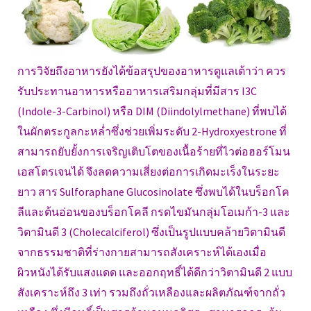
การวิจัยถึงอาหารยังได้ข้อสรุปของอาหารดูแลเต้าว่า ควร
รับประทานอาหารหรืออาหารเสริมกลุ่มที่มีสาร I3C
(Indole-3-Carbinol) หรือ DIM (Diindolylmethane) ที่พบได้
ในผักตระกูลกะหล่ำซึ่งช่วยเพิ่มระดับ 2-Hydroxyestrone ที่
สามารถยับยั้งการเจริญเติบโตของเนื้อร้ายที่ไวต่อฮอร์โมน
เอสโตรเจนได้ จึงลดความเสี่ยงต่อการเกิดมะเร็งในระยะ
ยาว สาร Sulforaphane Glucosinolate ซึ่งพบได้ในบร็อกโค
ลีและต้นอ่อนของบร็อกโคลี กรดไขมันกลุ่มโอเมก้า-3 และ
วิตามินดี 3 (Cholecalciferol) ซึ่งเป็นรูปแบบคล้ายวิตามินดี
จากธรรมชาติที่ร่างกายสามารถสังเคราะห์ได้เองเมื่อ
ผิวหนังได้รับแสงแดด และออกฤทธิ์ได้ดีกว่าวิตามินดี 2 แบบ
สังเคราะห์ถึง 3 เท่า รวมถึงถั่วเหลืองและผลิตภัณฑ์จากถั่ว