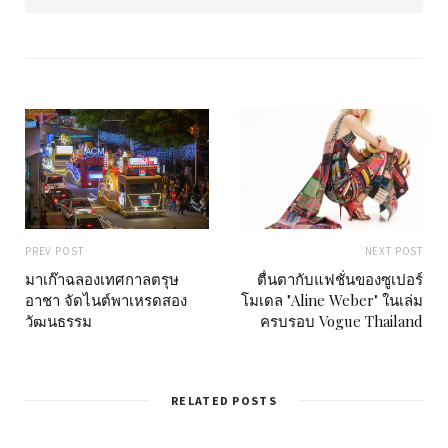
b
s
i
t
e
PREV POST
NEXT POST
มาเก๊าฉลองเทศกาลตรุษ
ตื่นตากับแฟชั่นของซูเปอร์
อาชา จัดไนต์พาเหรดสอง
โมเดล "Aline Weber" ในเล่ม
วัฒนธรรม
ครบรอบ Vogue Thailand
RELATED POSTS