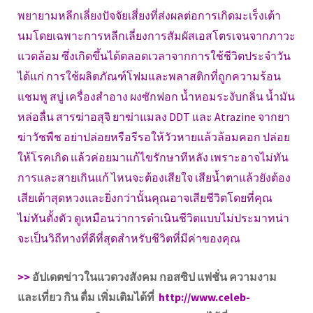
พยายามหลีกเลี่ยงปัจจัยเสี่ยงที่ส่งผลต่อการเกิดมะเร็งเต้า
นมโดยเฉพาะการหลีกเลี่ยงการสัมผัสเอสโตรเจนจากภาวะ
แวดล้อม ซึ่งเกิดขึ้นได้ตลอดเวลาจากการใช้ชีวิตประจำวัน
ได้แก่ การใช้ผลิตภัณฑ์โฟมและพลาสติกที่ถูกความร้อน
แชมพู สบู่ เครื่องสำอาง ผงซักฟอก น้ำหอมระงับกลิ่น น้ำมัน
หล่อลื่น สารฆ่าอสุจิ ยาฆ่าแมลง DDT และ Atrazine จากยา
ฆ่าวัชพืช อย่าปล่อยหรือรีรอให้วัวหายแล้วล้อมคอก ปล่อย
ให้โรคเกิด แล้วค่อยมาแก้ไขรักษาทีหลัง เพราะอาจไม่ทัน
การและสายเกินแก้ ไหนจะต้องเสียใจ เสียน้ำตาแล้วยังต้อง
เสียเต้าสุดหวงและยิ่งกว่านั้นคุณอาจเสียชีวิตโดยที่คุณ
ไม่ทันตั้งตัว ดูเหมือนว่าการดำเนินชีวิตแบบไม่ประมาทน่า
จะเป็นวิถีทางที่ดีที่สุดสำหรับชีวิตที่มีค่าของคุณ
>>
อัปเดตข่าวในแวดวงสังคม กอสซิป แฟชั่น ความงาม
และเที่ยว กิน ดื่ม เพิ่มเติมได้ที่
http://www.celeb-