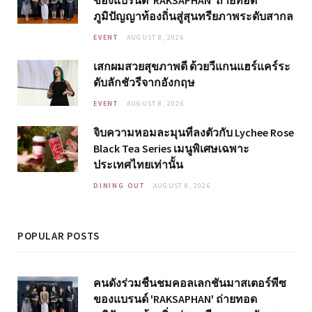
ภูมิปัญญาท้องถิ่นสู่สุนทรียภาพระดับสากล
EVENT
AUGUST 8, 2026
เสกผมสวยสุขภาพดี ด้วยวีแกนแฮร์แคร์ระ
ดับลักชัวรีจากอังกฤษ
EVENT
AUGUST 8, 2026
จิบความหอมละมุนที่ลงตัวกับ Lychee Rose
Black Tea Series เมนูพิเศษเฉพาะ
ประเทศไทยเท่านั้น
DINING OUT
AUGUST 8, 2026
POPULAR POSTS
คนดังร่วมชื่นชมคอลเลกชันมาสเตอร์พีซ
ของแบรนด์ 'RAKSAPHAN' ถ่ายทอด