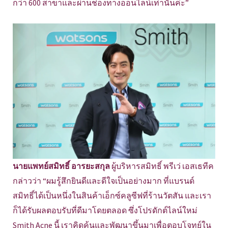
กว่า 600 สาขาและผ่านช่องทางออนไลน์เท่านั้นค่ะ”
นายแพทย์สมิทธิ์ อารยะสกุล
ผู้บริหารสมิทธิ์ พรีเว่ เอสเธทีค
กล่าวว่า “ผมรู้สึกยินดีและดีใจเป็นอย่างมาก ที่แบรนด์
สมิทธิ์ได้เป็นหนึ่งในสินค้าเอ็กซ์คลูซีฟที่ร้านวัตสัน และเรา
ก็ได้รับผลตอบรับที่ดีมาโดยตลอด ซึ่งโปรดักต์ไลน์ใหม่
Smith Acne นี้ เราคิดค้นและพัฒนาขึ้นมาเพื่อตอบโจทย์ใน