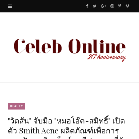
F
T
G
I
P
V
a
w
o
n
i
i
c
i
o
s
n
m
e
t
g
t
t
e
b
t
l
a
e
o
o
e
e
g
r
o
r
P
r
e
k
l
a
s
u
m
t
BEAUTY
"วัตสัน" จับมือ "หมอโอ๊ค-สมิทธิ์" เปิด
s
ตัว Smith Acne ผลิตภัณฑ์เพื่อการ