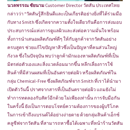
นวลพรรณ ชัยนาม
Customer Director วัตสัน ประเทศไทย
กล่าวว่า “วัตสันรู้สึกยินดีและเป็นเกียรติอย่างยิ่งที่ได้ร่วมมือ
กับทาง Smith ซึ่งเกิดจากความตั้งใจเดียวกันคือการส่งมอบ
ประสบการณ์แห่งการดูแลผิวและส่งต่อความมั่นใจ พร้อม
ทั้งการนำเสนอผลิตภัณฑ์ดีๆ ให้กับลูกค้าจากวัตสันอย่าง
ครบสูตร ช่วยแก้ไขปัญหาสิวซึ่งเป็นปัญหาที่คนส่วนใหญ่
กังวล ซึ่งในปัจจุบัน พบว่าลูกค้ามักมองหาผลิตภัณฑ์ที่เป็น
มิตรต่อตัวเองและสิ่งแวดล้อมมากขึ้น หลีกเลี่ยงการใช้
สินค้าที่มีส่วนผสมที่เป็นอันตรายต่อผิว หรือผลิตภัณฑ์ใน
กลุ่ม Chemical-Free ซึ่งผลิตภัณฑ์จาก Smith ที่เราได้นำมา
เปิดตัววันนี้ ปราศจากสารที่เป็นอันตรายต่อผิว แถมยังไม่
ทำการทดลองกับสัตว์อีกด้วย ไม่เพียงเท่านั้น การจับมือกัน
ในครั้งนี้ ยังเป็นการตอบโจทย์ความต้องการของผู้บริโภค
ในการเข้าถึงแบรนด์ได้อย่างง่ายดาย ด้วยกลุ่มสินค้าเอ็กซ์
คลูซีฟจากวัตสัน ที่สามารถหาซื้อได้เฉพาะที่หน้าร้านวัตสัน