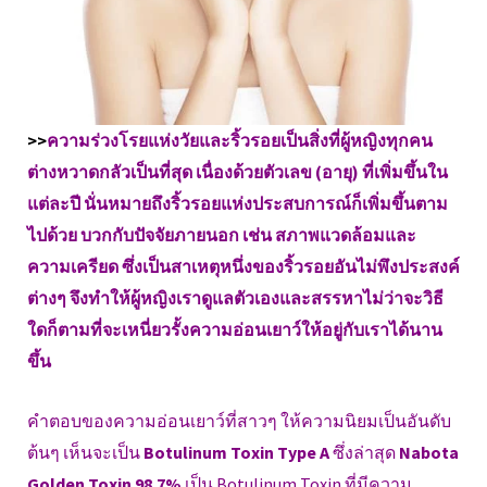
>>
ความร่วงโรยแห่งวัยและริ้วรอยเป็นสิ่งที่ผู้หญิงทุกคน
ต่างหวาดกลัวเป็นที่สุด เนื่องด้วยตัวเลข (อายุ) ที่เพิ่มขึ้นใน
แต่ละปี นั่นหมายถึงริ้วรอยแห่งประสบการณ์ก็เพิ่มขึ้นตาม
ไปด้วย บวกกับปัจจัยภายนอก เช่น สภาพแวดล้อมและ
ความเครียด ซึ่งเป็นสาเหตุหนึ่งของริ้วรอยอันไม่พึงประสงค์
ต่างๆ จึงทำให้ผู้หญิงเราดูแลตัวเองและสรรหาไม่ว่าจะวิธี
ใดก็ตามที่จะเหนี่ยวรั้งความอ่อนเยาว์ให้อยู่กับเราได้นาน
ขึ้น
คำตอบของความอ่อนเยาว์ที่สาวๆ ให้ความนิยมเป็นอันดับ
ต้นๆ เห็นจะเป็น
Botulinum Toxin Type A
ซึ่งล่าสุด
Nabota
Golden Toxin 98.7%
เป็น Botulinum Toxin ที่มีความ