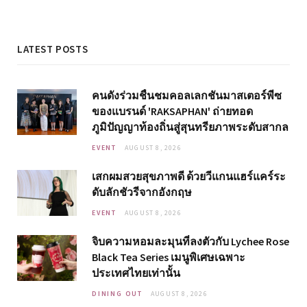
LATEST POSTS
คนดังร่วมชื่นชมคอลเลกชันมาสเตอร์พีซ
ของแบรนด์ 'RAKSAPHAN' ถ่ายทอด
ภูมิปัญญาท้องถิ่นสู่สุนทรียภาพระดับสากล
EVENT
AUGUST 8, 2026
เสกผมสวยสุขภาพดี ด้วยวีแกนแฮร์แคร์ระ
ดับลักชัวรีจากอังกฤษ
EVENT
AUGUST 8, 2026
จิบความหอมละมุนที่ลงตัวกับ Lychee Rose
Black Tea Series เมนูพิเศษเฉพาะ
ประเทศไทยเท่านั้น
DINING OUT
AUGUST 8, 2026