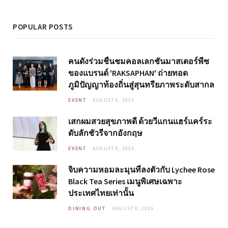
POPULAR POSTS
คนดังร่วมชื่นชมคอลเลกชันมาสเตอร์พีซ
ของแบรนด์ 'RAKSAPHAN' ถ่ายทอด
ภูมิปัญญาท้องถิ่นสู่สุนทรียภาพระดับสากล
EVENT
AUGUST 8, 2026
เสกผมสวยสุขภาพดี ด้วยวีแกนแฮร์แคร์ระ
ดับลักชัวรีจากอังกฤษ
EVENT
AUGUST 8, 2026
จิบความหอมละมุนที่ลงตัวกับ Lychee Rose
Black Tea Series เมนูพิเศษเฉพาะ
ประเทศไทยเท่านั้น
DINING OUT
AUGUST 8, 2026