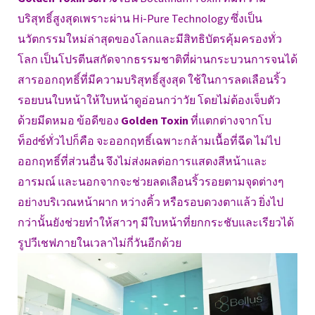
บริสุทธิ์สูงสุดเพราะผ่าน Hi-Pure Technology ซึ่งเป็น
นวัตกรรมใหม่ล่าสุดของโลกและมีสิทธิบัตรคุ้มครองทั่ว
โลก เป็นโปรตีนสกัดจากธรรมชาติที่ผ่านกระบวนการจนได้
สารออกฤทธิ์ที่มีความบริสุทธิ์สูงสุด ใช้ในการลดเลือนริ้ว
รอยบนใบหน้าให้ใบหน้าดูอ่อนกว่าวัย โดยไม่ต้องเจ็บตัว
ด้วยมีดหมอ ข้อดีของ
Golden Toxin
ที่แตกต่างจากโบ
ท็อdซ์ทั่วไปก็คือ จะออกฤทธิ์เฉพาะกล้ามเนื้อที่ฉีด ไม่ไป
ออกฤทธิ์ที่ส่วนอื่น จึงไม่ส่งผลต่อการแสดงสีหน้าและ
อารมณ์ และนอกจากจะช่วยลดเลือนริ้วรอยตามจุดต่างๆ
อย่างบริเวณหน้าผาก หว่างคิ้ว หรือรอบดวงตาแล้ว ยิ่งไป
กว่านั้นยังช่วยทำให้สาวๆ มีใบหน้าที่ยกกระชับและเรียวได้
รูปวีเชฟภายในเวลาไม่กี่วันอีกด้วย