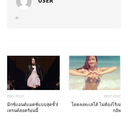
USER
W
e
b
s
i
t
e
PREV POST
NEXT POST
มิกซ์แอนด์แมตช์แบบสุดขั้ว!
โดดลงทะเลได้ ไม่ต้องไร้เม
เทรนด์ฮอตร้อนนี้
กอัพ