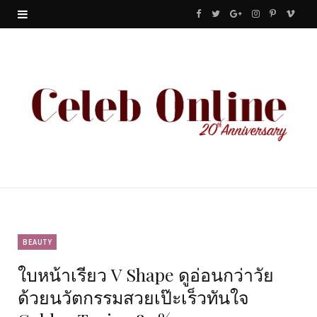
F
T
G
I
P
V
a
w
o
n
i
i
c
i
o
s
n
m
e
t
g
t
t
e
b
t
l
a
e
o
o
e
e
g
r
o
r
P
r
e
k
l
a
s
u
m
t
BEAUTY
ใบหน้าเรียว V Shape ดูอ่อนกว่าวัย
s
ด้วยนวัตกรรมสวยเป๊ะเร็วทันใจ