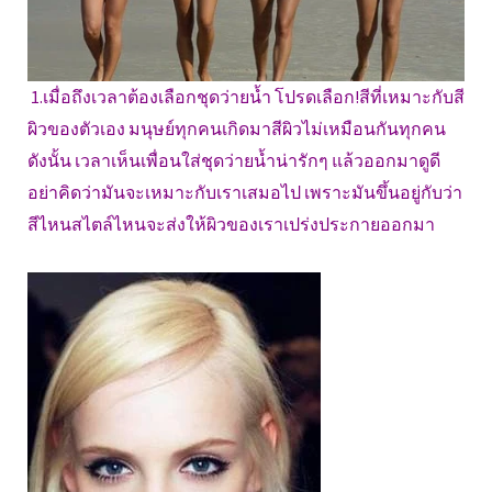
1.เมื่อถึงเวลาต้องเลือกชุดว่ายน้ำ โปรดเลือก!สีที่เหมาะกับสี
ผิวของตัวเอง มนุษย์ทุกคนเกิดมาสีผิวไม่เหมือนกันทุกคน
ดังนั้น เวลาเห็นเพื่อนใส่ชุดว่ายน้ำน่ารักๆ แล้วออกมาดูดี
อย่าคิดว่ามันจะเหมาะกับเราเสมอไป เพราะมันขึ้นอยู่กับว่า
สีไหนสไตล์ไหนจะส่งให้ผิวของเราเปร่งประกายออกมา