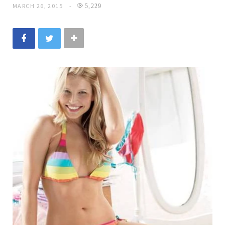
MARCH 26, 2015
5,229