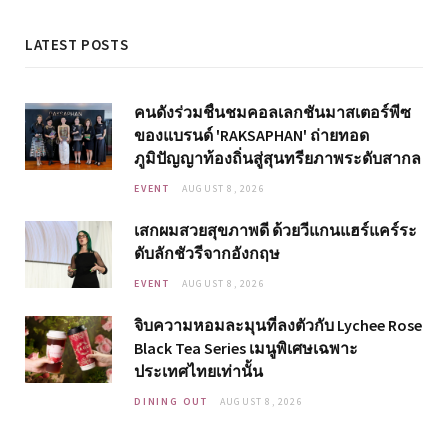
LATEST POSTS
คนดังร่วมชื่นชมคอลเลกชันมาสเตอร์พีซ
ของแบรนด์ 'RAKSAPHAN' ถ่ายทอด
ภูมิปัญญาท้องถิ่นสู่สุนทรียภาพระดับสากล
EVENT
AUGUST 8, 2026
เสกผมสวยสุขภาพดี ด้วยวีแกนแฮร์แคร์ระ
ดับลักชัวรีจากอังกฤษ
EVENT
AUGUST 8, 2026
จิบความหอมละมุนที่ลงตัวกับ Lychee Rose
Black Tea Series เมนูพิเศษเฉพาะ
ประเทศไทยเท่านั้น
DINING OUT
AUGUST 8, 2026