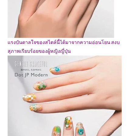
แรงบันดาลใจของสไตล์นี้ได้มาจากความอ่อนโยน สงบ
สุภาพเรียบร้อยของผู้หญิงญี่ปุ่น