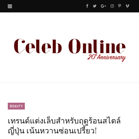
F
T
G
I
P
V
a
w
o
n
i
i
c
i
o
s
n
m
e
t
g
t
t
e
b
t
l
a
e
o
o
e
e
g
r
o
r
P
r
e
k
l
a
s
u
m
t
BEAUTY
เทรนด์แต่งเล็บสำหรับฤดูร้อนสไตล์
s
ญี่ปุ่น เน้นหวานซ่อนเปรี้ยว!