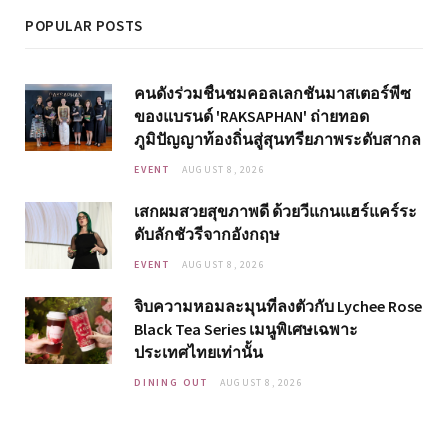
POPULAR POSTS
คนดังร่วมชื่นชมคอลเลกชันมาสเตอร์พีซ
ของแบรนด์ 'RAKSAPHAN' ถ่ายทอด
ภูมิปัญญาท้องถิ่นสู่สุนทรียภาพระดับสากล
EVENT
AUGUST 8, 2026
เสกผมสวยสุขภาพดี ด้วยวีแกนแฮร์แคร์ระ
ดับลักชัวรีจากอังกฤษ
EVENT
AUGUST 8, 2026
จิบความหอมละมุนที่ลงตัวกับ Lychee Rose
Black Tea Series เมนูพิเศษเฉพาะ
ประเทศไทยเท่านั้น
DINING OUT
AUGUST 8, 2026