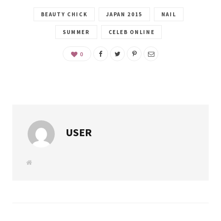
BEAUTY CHICK
JAPAN 2015
NAIL
SUMMER
CELEB ONLINE
0
USER
W
e
b
s
i
t
e