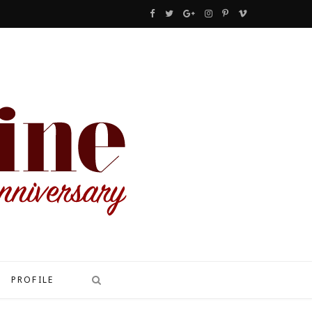
F
T
G
I
P
V
a
w
o
n
i
i
c
i
o
s
n
m
e
t
g
t
t
e
b
t
l
a
e
o
o
e
e
g
r
o
r
P
r
e
k
l
a
s
u
m
t
s
PROFILE