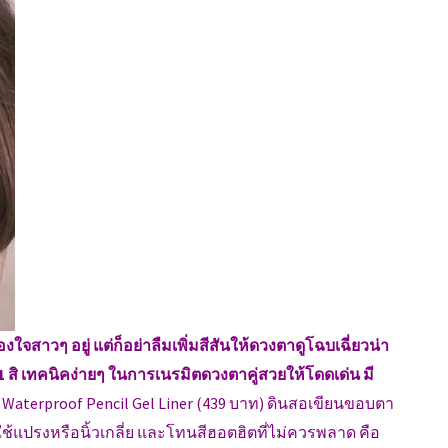
ใจสาวๆ อยู่ แต่ก็อย่าลืมเพิ่มสีสันให้ดวงตาดูโฉบเฉี่ยวน่า
1 สิ เทคนิคง่ายๆ ในการเนรมิตดวงตาคู่สวยให้โดดเด่น มี
o Waterproof Pencil Gel Liner (439 บาท) ดินสอเขียนขอบตา
ช้แปรงหรือนิ้วเกลี่ย และโทนสีฮอตฮิตที่ไม่ควรพลาด คือ