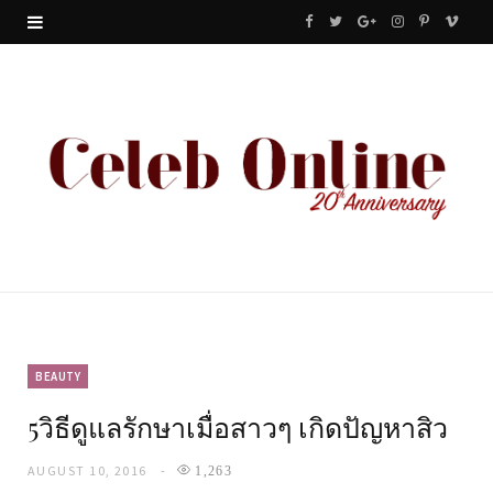
F
T
G
I
P
V
a
w
o
n
i
i
c
i
o
s
n
m
e
t
g
t
t
e
b
t
l
a
e
o
o
e
e
g
r
o
r
P
r
e
k
l
a
s
u
m
t
BEAUTY
5วิธีดูแลรักษาเมื่อสาวๆ เกิดปัญหาสิว
s
AUGUST 10, 2016
1,263