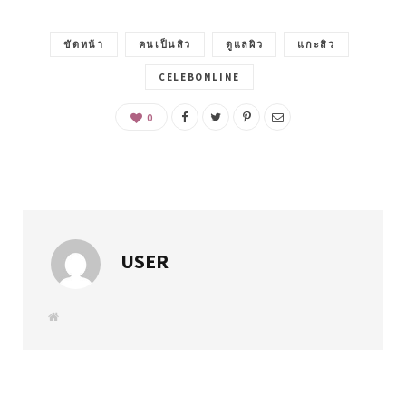
ขัดหน้า
คนเป็นสิว
ดูแลผิว
แกะสิว
CELEBONLINE
0
USER
W
e
b
s
i
t
e