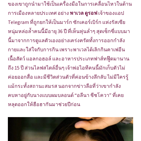
ของเขาถูกนำมาใช้เป็นเครื่องมือในการเคลื่อนไหวในด้าน
การเมืองหลายประเทศ อย่าง
พาเวล ดูรอฟ
เจ้าของแอป
Telegram ที่ถูกยกให้เป็นมาร์ก ซักเคอร์เบิร์ก แห่งรัสเซีย
หนุ่มหล่อล้ำคนนี้มีอายุ 36 ปี ที่เห็นหุ่นล่ำๆ สุดเซ็กซี่แบบมา
นี้มาจากการดูแลตัวเองอย่างเคร่งครัดทั้งการออกกำลัง
กายและใส่ใจกับการกิน เพราะพาเวลได้เลิกกินคาเฟอีน
เนื้อสัตว์ แอลกอฮอล์ และอาหารประเภทฟาส์ทฟู๊ดมานาน
ถึง 15 ปี ส่วนไลฟสไตล์อื่นๆ เจ้าพ่อไอทีคนนี้มักเก็บตัวไม่
ค่อยออกสื่อ และมีชีวิตส่วนตัวที่ค่อนข้างลึกลับ ไม่มีใครรู้
แม้กระทั้งสถานะสมรส นอกจากข่าวลือที่ว่าเขากำลัง
คบหาอยู่กับนางแบบผมบลอนด์ “อลีนา ชีชโควา” ที่เคย
หลุดออกให้ฮือฮากันมาช่วยปีก่อน