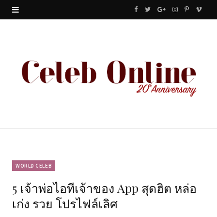
F
T
G
I
P
V
a
w
o
n
i
i
c
i
o
s
n
m
e
t
g
t
t
e
b
t
l
a
e
o
o
e
e
g
r
o
r
P
r
e
k
l
a
s
u
m
t
WORLD CELEB
5 เจ้าพ่อไอทีเจ้าของ App สุดฮิต หล่อ
s
เก่ง รวย โปรไฟล์เลิศ