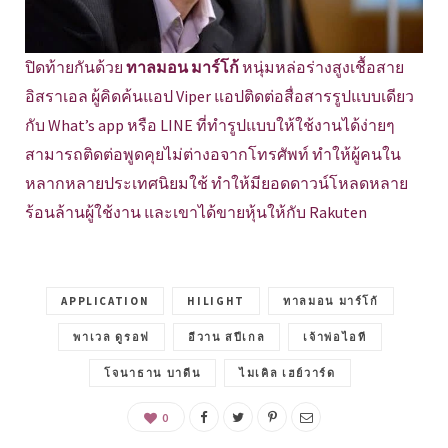
ปิดท้ายกันด้วย
ทาลมอน มาร์โก้
หนุ่มหล่อร่างสูงเชื้อสาย
อิสราเอล ผู้คิดค้นแอป Viper แอปติดต่อสื่อสารรูปแบบเดียว
กับ What’s app หรือ LINE ที่ทำรูปแบบให้ใช้งานได้ง่ายๆ
สามารถติดต่อพูดคุยไม่ต่างอจากโทรศัพท์ ทำให้ผู้คนใน
หลากหลายประเทศนิยมใช้ ทำให้มียอดดาวน์โหลดหลาย
ร้อนล้านผู้ใช้งาน และเขาได้ขายหุ้นให้กับ Rakuten
APPLICATION
HILIGHT
ทาลมอน มาร์โก้
พาเวล ดูรอฟ
อีวาน สปีเกล
เจ้าพ่อไอที
โจนาธาน บาดีน
ไมเคิล เฮย์วาร์ด
0