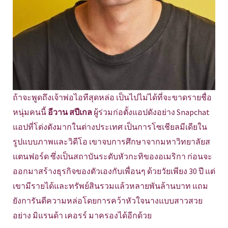
ถ้าจะพูดถึงเจ้าพ่อไอทีสุดหล่อ เป็นไปไม่ได้ที่จะขาดรายชื่อ
หนุ่มคนนี้
อีวาน สปีเกล
ผู้ร่วมก่อตั้งแอปดังอย่าง Snapchat
แอปที่โด่งดังมากในต่างประเทศ เป็นการโซเชียลมีเดียใน
รูปแบบภาพและวิดีโอ เขาจบการศึกษาจากมหาวิทยาลัยส
แตนฟอร์ด ซึ่งเป็นสถาบันระดับหัวกะทิของอเมริกา ก่อนจะ
ออกมาสร้างธุรกิจของตัวเองกับเพื่อนๆ ด้วยวัยเพียง 30 ปี แต่
เขามีรายได้และทรัพย์สินรวมแล้วหลายพันล้านบาท แถม
ยังการันตีความหล่อโดยการคว้าหัวใจนางแบบสาวสวย
อย่าง มิแรนด้า เคอรร์ มาครองได้อีกด้วย