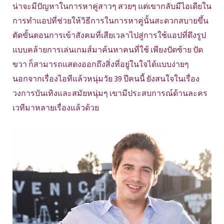
น่าจะมีปัญหาในการหาคู่สาวๆ สวยๆ แต่เขากลับมีไอเดียใน
การทำแอปที่ช่วยให้วิธีการในการหาคู่นั้นสะดวกสบายขึ้น
ตัดขั้นตอนการเข้าสังคมที่เสียเวลาไปสู่การใช้แอปที่ดึงรูป
แบบคล้ายการเล่นเกมส์มาค้นหาคนที่ใช้ เพียงปัดซ้าย ปัด
ขวา ก็สามารถแสดงออกถึงสิ่งที่อยู่ในใจได้แบบง่ายๆ
นอกจากเรื่องไอทีแล้วหนุ่มวัย 39 ปีคนนี้ ยังสนใจในเรื่อง
วงการบันเทิงและสมัยหนุ่มๆ เขามีประสบการณ์ด้านละคร
เวทีมาหลายเรื่องแล้วด้วย