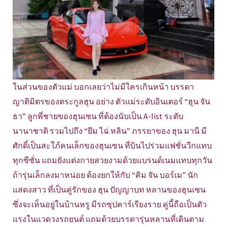
ในส่วนของตัวแม่ บอกเลยว่าไม่มีใครเกินหน้า บรรดา
ญาติมิตรของตระกูลฮุน อย่าง ตัวแม่ระดับอินเตอร์ “ฮุน จัน
ธา” ลูกพี่ชายของฮุนเซน ที่ต้องนับเป็น A-list ระดับ
นานาชาติ รวมไปถึง “ยึม ไฉ่ หลิน” ภรรยาของ ฮุน มานี มี
ศักดิ์เป็นสะใภ้คนเล็กของฮุนเซน ที่บินไปร่วมแฟชั่นวีกแทบ
ทุกซีซั่น แถมยังแต่งกายสวยงามด้วยแบรนด์เนมแทบทุกวัน
ถ้ารุ่นเล็กลงมาหน่อย ต้องยกให้กับ “คิม จัน บอร์เม” นัก
แสดงสาว ที่เป็นคู่รักของ ฮุน ปัญญาบท หลานของฮุนเซน
ซึ่งจะเห็นอยู่ในบ้านหรู มีรถซุปคาร์เรียงราย คู่นี้ถือเป็นตัว
แรงในแวดวงรถยนต์ แถมด้วยบรรดารุ่นหลานที่เดินตาม