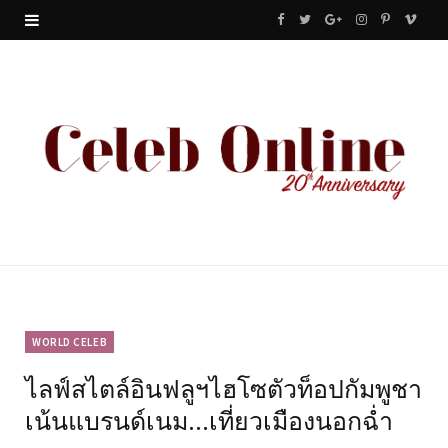
F
T
G
I
P
V
a
w
o
n
i
i
c
i
o
s
n
m
e
t
g
t
t
e
b
t
l
a
e
o
o
e
e
g
r
o
r
P
r
e
k
l
a
s
u
m
t
WORLD CELEB
ไลฟ์สไตล์อินฟลูฯไฮโซตัวท็อปกัมพูชา
s
เน้นแบรนด์เนม…เที่ยวเมืองนอกฉ่ำ