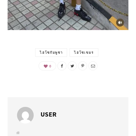
ไฮโซกัมพูชา
ไฮโซเขมร
0
USER
W