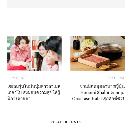
e
b
s
i
t
e
PREV POST
NEXT POST
เซเลบรุ่นใหม่หนุ่มสาวลาเบล
ชวนปักหมุดอาหารญี่ปุ่น
เอลาโบ ส่งมอบความสุขให้ผู้
Honomi Shabu &amp;
พิการสายตา
Omakase Halal สุดลักซ์ชัวรี่
RELATED POSTS