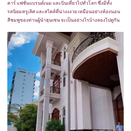
คาร์ แฟชั่นแบรนด์เนม และบินเที่ยวไปทั่วโลก ซึ่งมีทั้ง
รสนิยมหรูเลิศ และสไตล์ที่น่างงงวย เหมือนอย่างห้องนอน
สีชมพูของท่านผู้นำฮุนเซน จะเป็นอย่างไรบ้างลองไปดูกัน