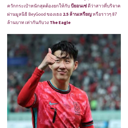
ควักกระเป๋าหนักสุดต้องยกให้กับ
บียอนเซ่
ดีว่าสาวที่บริจาค
ผ่านมูลนิธิ BeyGood ของเธอ
2.5 ล้านเหรียญ
หรือราวๆ 87
ล้านบาท เท่ากันกับวง
The Eagle