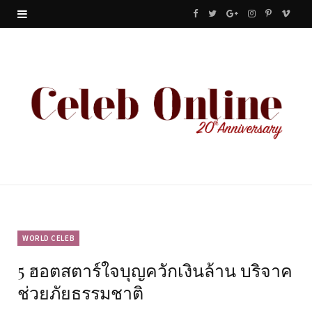
F
T
G
I
P
V
a
w
o
n
i
i
c
i
o
s
n
m
e
t
g
t
t
e
b
t
l
a
e
o
o
e
e
g
r
o
r
P
r
e
k
l
a
s
u
m
t
WORLD CELEB
5 ฮอตสตาร์ใจบุญควักเงินล้าน บริจาค
s
ช่วยภัยธรรมชาติ