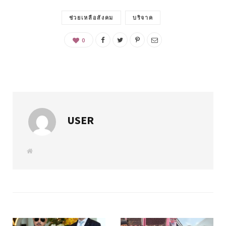
ช่วยเหลือสังคม
บริจาค
0
USER
W
e
b
s
i
t
e