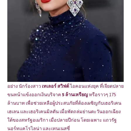
อย่าง นักร้องสาว
เทเลอร์ สวิฟต์
ไอคอนแห่งยุค ที่เจียดปลาย
ขนหน้าแข้งออกเงินบริจาค
5 ล้านเหรียญ
หรือราวๆ 175
ล้านบาท เพื่อช่วยเหลือผู้ประสบภัยที่ต้องเผชิญกับเฮอริเคน
เฮเลน และเฮอริเคนมิลตัน เมื่อพัดถล่มย่านตะวันออกเฉียง
ใต้ของสหรัฐอเมริกา เมื่อปลายปีก่อน โดยเฉพาะ แถวรัฐ
นอร์ทแคโรไลน่า และเทนเนสซี่