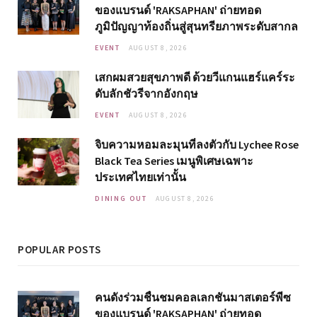
ของแบรนด์ 'RAKSAPHAN' ถ่ายทอด
ภูมิปัญญาท้องถิ่นสู่สุนทรียภาพระดับสากล
EVENT
AUGUST 8, 2026
เสกผมสวยสุขภาพดี ด้วยวีแกนแฮร์แคร์ระ
ดับลักชัวรีจากอังกฤษ
EVENT
AUGUST 8, 2026
จิบความหอมละมุนที่ลงตัวกับ Lychee Rose
Black Tea Series เมนูพิเศษเฉพาะ
ประเทศไทยเท่านั้น
DINING OUT
AUGUST 8, 2026
POPULAR POSTS
คนดังร่วมชื่นชมคอลเลกชันมาสเตอร์พีซ
ของแบรนด์ 'RAKSAPHAN' ถ่ายทอด