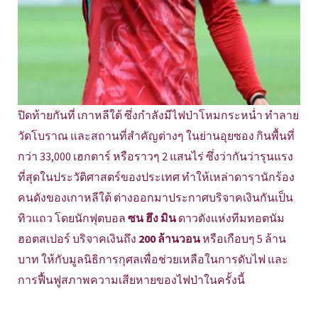
ปิดท้ายกันที่ เกาหลีใต้ ซึ่งกำลังมีไฟป่าโหมกระหน่ำ ทำลาย
วัดโบราณ และสถานที่สำคัญต่างๆ ในย่านอุยซอง กินพื้นที่
กว่า 33,000 เฮกตาร์ หรือราวๆ 2 แสนไร่ ซึ่งว่ากันว่ารุนแรง
ที่สุดในประวัติศาสตร์ของประเทศ ทำให้เหล่าดารานักร้อง
คนดังของเกาหลีใต้ ต่างออกมาประกาศบริจาคเงินกันเป็น
ทิวแถว โดยนักฟุตบอล
ซน ฮึง มิน
ดาวดังแห่งทีมทอตนัม
ฮอตสเปอร์ บริจาคเงินถึง
200 ล้านวอน
หรือเกือบๆ 5 ล้าน
บาท ให้กับมูลนิธิการกุศลเพื่อช่วยเหลือในการดับไฟ และ
การฟื้นฟูสภาพความเสียหายของไฟป่าในครั้งนี้