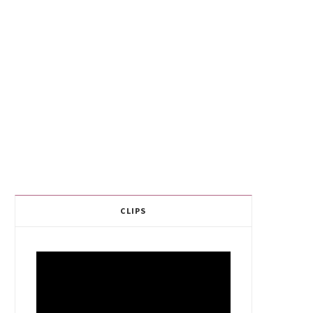
CLIPS
Video
Player