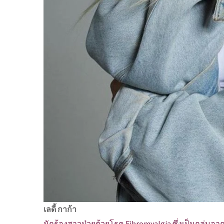
เลดี้ กาก้า
นักร้องสาวป่วยด้วยโรค Fibromyalgia ซึ่งเป็นกลุ่มอา