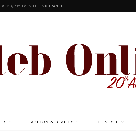
ผ่านแคมเปญ “WOMEN OF ENDURANCE”
ITY
FASHION & BEAUTY
LIFESTYLE