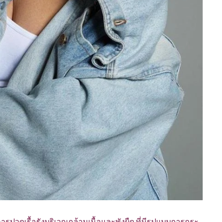
การปวดเรื้อรังบริเวณกล้ามเนื้อและพังผืด ที่มีรูปแบบการกระ