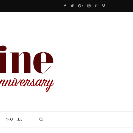
F
T
G
I
P
V
a
w
o
n
i
i
c
i
o
s
n
m
e
t
g
t
t
e
b
t
l
a
e
o
o
e
e
g
r
o
r
P
r
e
k
l
a
s
u
m
t
s
PROFILE